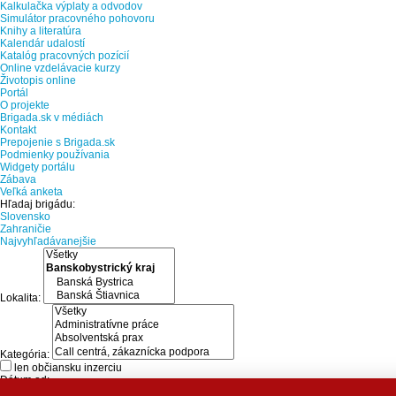
Kalkulačka výplaty a odvodov
Simulátor pracovného pohovoru
Knihy a literatúra
Kalendár udalostí
Katalóg pracovných pozícií
Online vzdelávacie kurzy
Životopis online
Portál
O projekte
Brigada.sk v médiách
Kontakt
Prepojenie s Brigada.sk
Podmienky používania
Widgety portálu
Zábava
Veľká anketa
Hľadaj brigádu:
Slovensko
Zahraničie
Najvyhľadávanejšie
Lokalita:
Kategória:
len občiansku inzerciu
Dátum od: