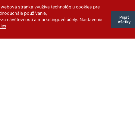
 webová stránka využíva technológiu cookies pre
jednoduchšie používanie,
Prijať
ýzu návštevnosti a marketingové účely.
Nastavenie
všetky
ies
l aj ty.
treby a pohnútky našich návštevníkov. Chceme okrem iného vedieť na čo najviac mí