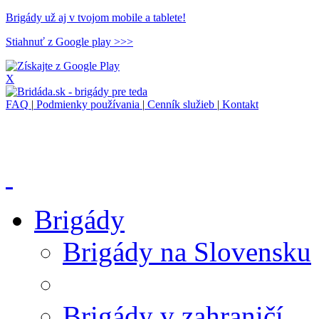
Brigády už aj v tvojom mobile a tablete!
Stiahnuť z Google play >>>
X
FAQ
|
Podmienky používania
|
Cenník služieb
|
Kontakt
Brigády
Brigády na Slovensku
Brigády v zahraničí