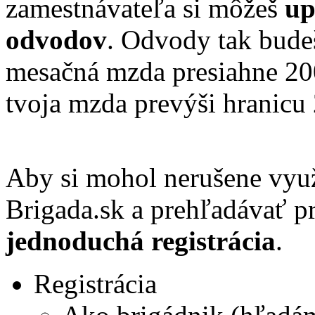
zamestnávateľa si môžeš
up
odvodov
. Odvody tak budeš
mesačná mzda presiahne 200 
tvoja mzda prevýši hranic
Aby si mohol nerušene využ
Brigada.sk a prehľadávať pr
jednoduchá registrácia
.
Registrácia