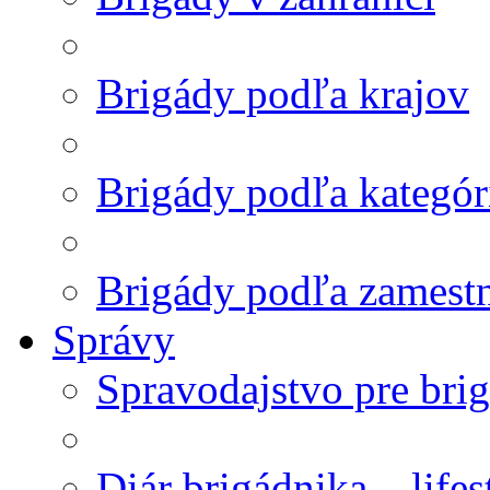
Brigády podľa krajov
Brigády podľa kategór
Brigády podľa zamest
Správy
Spravodajstvo pre bri
Diár brigádnika – life