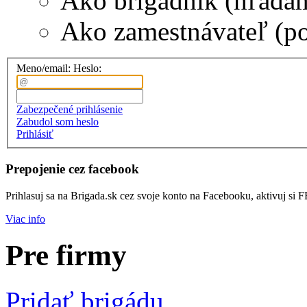
Ako brigádnik (hľadá
Ako zamestnávateľ (p
Meno/email:
Heslo:
Zabezpečené prihlásenie
Zabudol som heslo
Prihlásiť
Prepojenie cez facebook
Prihlasuj sa na Brigada.sk cez svoje konto na Facebooku, aktivuj si 
Viac info
Pre firmy
Pridať brigádu