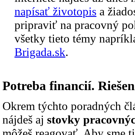
napísať životopis
a žiados
pripraviť na pracovný p
všetky tieto témy napríkl
Brigada.sk
.
Potreba financií. Rieše
Okrem týchto poradných čl
nájdeš aj
stovky pracovný
môžeš reagovať. Aby sme ti 