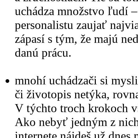
uchádza množstvo ľudí –
personalistu zaujať najvi
zápasí s tým, že majú ned
danú prácu.
mnohí uchádzači si myslia
či životopis netýka, rov
V týchto troch krokoch v
Ako nebyť jedným z nich
internete nájdeš už dnes