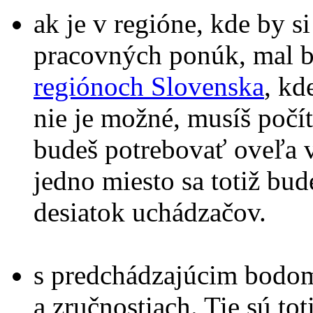
ak je v regióne, kde by s
pracovných ponúk, mal b
regiónoch Slovenska
, kd
nie je možné, musíš počít
budeš potrebovať oveľa vi
jedno miesto sa totiž bu
desiatok uchádzačov.
s predchádzajúcim bodom 
a zručnostiach. Tie sú tot