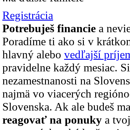
Registrácia
Potrebuješ financie
a nevie
Poradíme ti ako si v krátk
hlavný alebo
vedľajší príje
pravidelne každý mesiac. Si
nezamestnanosti na Slovensk
najmä vo viacerých región
Slovenska. Ak ale budeš ma
reagovať na ponuky
a tvo