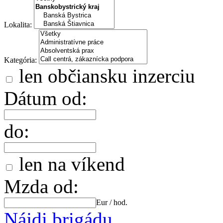
Lokalita:
Kategória:
len občiansku inzerciu
Dátum od:
do:
len na víkend
Mzda od:
Eur / hod.
Nájdi brigádu