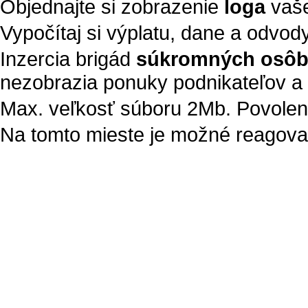
Objednajte si zobrazenie
loga
vaše
Vypočítaj si výplatu, dane a odvod
Inzercia brigád
súkromných osô
nezobrazia ponuky podnikateľov a 
Max. veľkosť súboru 2Mb. Povolené t
Na tomto mieste je možné reagovať