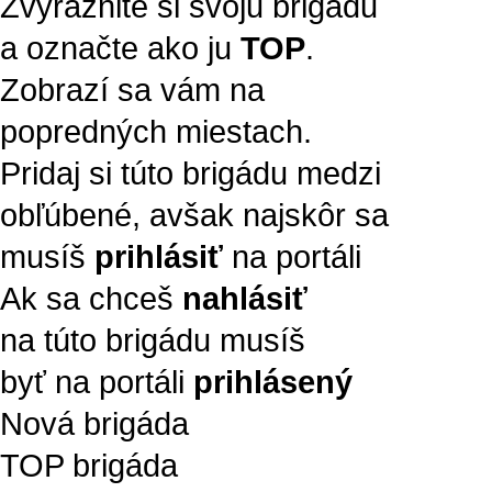
Zvýraznite si svoju brigádu
a označte ako ju
TOP
.
Zobrazí sa vám na
popredných miestach.
Pridaj si túto brigádu medzi
obľúbené, avšak najskôr sa
musíš
prihlásiť
na portáli
Ak sa chceš
nahlásiť
na túto brigádu musíš
byť na portáli
prihlásený
Nová brigáda
TOP brigáda