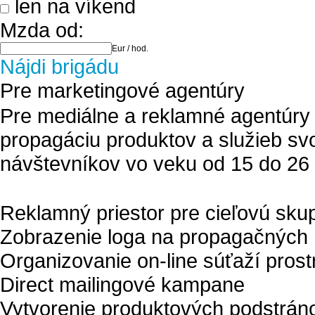
len na víkend
Mzda od:
Eur / hod.
Nájdi brigádu
Pre marketingové agentúry
Pre mediálne a reklamné agentúry
propagáciu produktov a služieb svo
návštevníkov vo veku od 15 do 26 
Reklamný priestor pre cieľovú sk
Zobrazenie loga na propagačných m
Organizovanie on-line súťaží prost
Direct mailingové kampane
Vytvorenie produktových podstrá