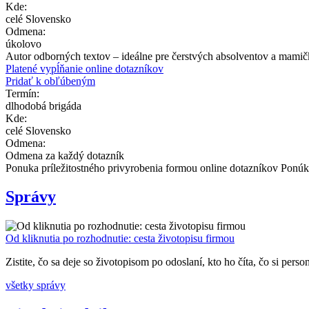
Kde:
celé Slovensko
Odmena:
úkolovo
Autor odborných textov – ideálne pre čerstvých absolventov a mamič
Platené vypĺňanie online dotazníkov
Pridať k obľúbeným
Termín:
dlhodobá brigáda
Kde:
celé Slovensko
Odmena:
Odmena za každý dotazník
Ponuka príležitostného privyrobenia formou online dotazníkov Ponúka
Správy
Od kliknutia po rozhodnutie: cesta životopisu firmou
Zistite, čo sa deje so životopisom po odoslaní, kto ho číta, čo si person
všetky správy