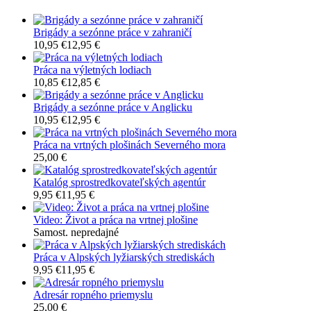
Brigády a sezónne práce v zahraničí
10,95 €
12,95 €
Práca na výletných lodiach
10,85 €
12,85 €
Brigády a sezónne práce v Anglicku
10,95 €
12,95 €
Práca na vrtných plošinách Severného mora
25,00 €
Katalóg sprostredkovateľských agentúr
9,95 €
11,95 €
Video: Život a práca na vrtnej plošine
Samost. nepredajné
Práca v Alpských lyžiarských strediskách
9,95 €
11,95 €
Adresár ropného priemyslu
25,00 €