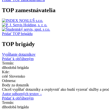
TOP zamestnávatelia
Pridať TOP brigádu
TOP brigády
Vypĺňanie dotazníkov
Pridať k obľúbeným
Termín:
dlhodobá brigáda
Kde:
celé Slovensko
Odmena:
Body za dotazník
Chceš vypĺňať dotazníky a ovplyvniť ako budú vyzerať služby a prod
Autor odborných textov –
Pridať k obľúbeným
Termín:
dlhodobá brigáda