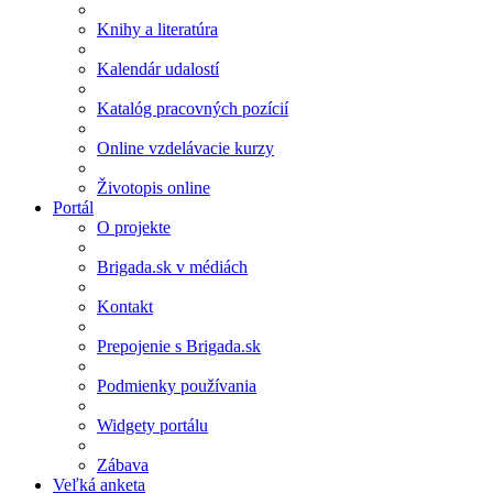
Knihy a literatúra
Kalendár udalostí
Katalóg pracovných pozícií
Online vzdelávacie kurzy
Životopis online
Portál
O projekte
Brigada.sk v médiách
Kontakt
Prepojenie s Brigada.sk
Podmienky používania
Widgety portálu
Zábava
Veľká anketa