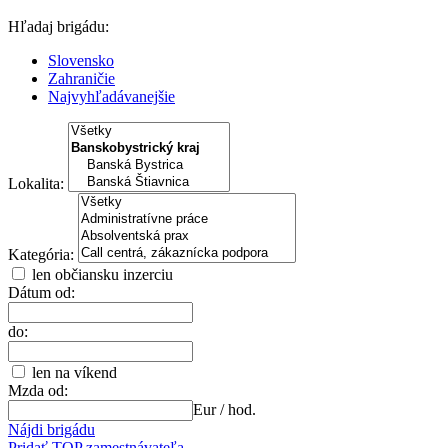
Hľadaj brigádu:
Slovensko
Zahraničie
Najvyhľadávanejšie
Lokalita:
Kategória:
len občiansku inzerciu
Dátum od:
do:
len na víkend
Mzda od:
Eur / hod.
Nájdi brigádu
Pridať TOP zamestnávateľa