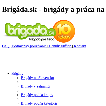
Brigáda.sk - brigády a práca na
FAQ
|
Podmienky používania
|
Cenník služieb
|
Kontakt
Brigády
Brigády na Slovensku
Brigády v zahraničí
Brigády podľa krajov
Brigády podľa kategórií