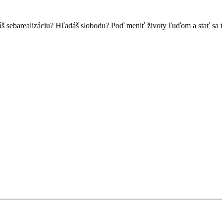
š sebarealizáciu? Hľadáš slobodu? Poď meniť životy ľuďom a stať sa ta