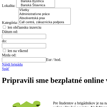
Lokalita:
Kategória:
len občiansku inzerciu
Dátum od:
do:
len na víkend
Mzda od:
Eur / hod.
Nájdi brigádu
Späť
Pripravili sme bezplatné online
Pre študentov a brigádnikov je na n