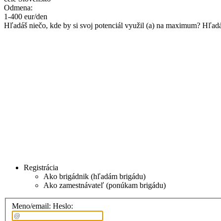
Odmena:
1
-
400
eur/den
Hľadáš niečo, kde by si svoj potenciál využil (a) na maximum? Hľadá
Registrácia
Ako brigádnik (hľadám brigádu)
Ako zamestnávateľ (ponúkam brigádu)
Meno/email:
Heslo: