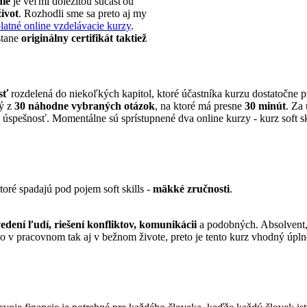
ie
je veľmi dôležitou súčasťou
ivot
. Rozhodli sme sa preto aj my
latné online vzdelávacie kurzy
.
tane
originálny certifikát taktiež
sť
rozdelená do niekoľkých kapitol, ktoré účastníka kurzu dostatočne p
ný z
30 náhodne vybraných otázok
, na ktoré má presne
30 minút
. Za
spešnosť. Momentálne sú sprístupnené dva online kurzy - kurz soft ski
ré spadajú pod pojem soft skills -
mäkké zručnosti
.
dení ľudí, riešení konfliktov, komunikácii
a podobných. Absolvent, 
ko v pracovnom tak aj v bežnom živote, preto je tento kurz vhodný úpl