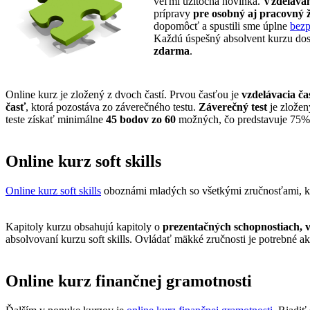
veľmi užitočná novinka.
Vzdelávan
prípravy
pre osobný aj pracovný ž
dopomôcť a spustili sme úplne
bezp
Každú úspešný absolvent kurzu dos
zdarma
.
Online kurz je zložený z dvoch častí. Prvou časťou je
vzdelávacia ča
časť
, ktorá pozostáva zo záverečného testu.
Záverečný test
je zlože
teste získať minimálne
45 bodov zo 60
možných, čo predstavuje 75% ú
Online kurz soft skills
Online kurz soft skills
oboznámi mladých so všetkými zručnosťami, kto
Kapitoly kurzu obsahujú kapitoly o
prezentačných schopnostiach, ve
absolvovaní kurzu soft skills. Ovládať mäkké zručnosti je potrebné a
Online kurz finančnej gramotnosti