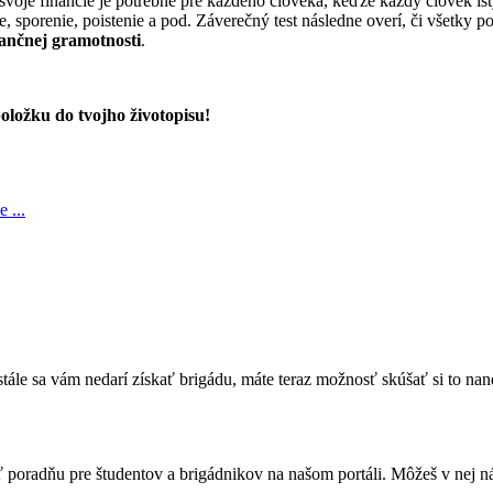
 svoje financie je potrebné pre každého človeka, keďže každý človek i
e, sporenie, poistenie a pod. Záverečný test následne overí, či všetk
nančnej gramotnosti
.
oložku do tvojho životopisu!
 ...
tále sa vám nedarí získať brigádu, máte teraz možnosť skúšať si to nan
oradňu pre študentov a brigádnikov na našom portáli. Môžeš v nej náj