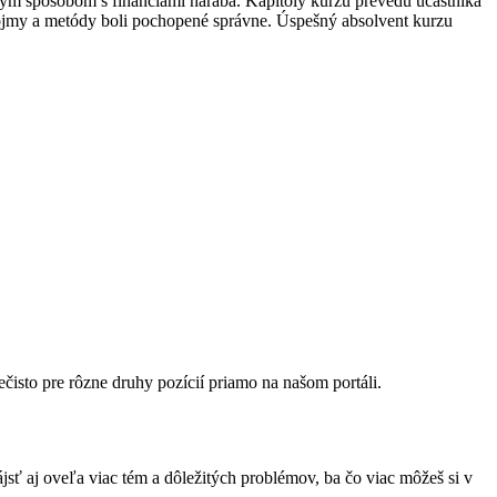
stým spôsobom s financiami narába. Kapitoly kurzu prevedú účastníka
y pojmy a metódy boli pochopené správne. Úspešný absolvent kurzu
ečisto pre rôzne druhy pozícií priamo na našom portáli.
sť aj oveľa viac tém a dôležitých problémov, ba čo viac môžeš si v