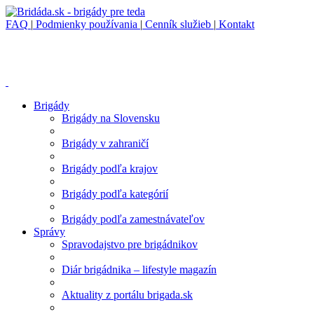
FAQ
|
Podmienky používania
|
Cenník služieb
|
Kontakt
Brigády
Brigády na Slovensku
Brigády v zahraničí
Brigády podľa krajov
Brigády podľa kategórií
Brigády podľa zamestnávateľov
Správy
Spravodajstvo pre brigádnikov
Diár brigádnika – lifestyle magazín
Aktuality z portálu brigada.sk