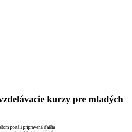
 vzdelávacie kurzy pre mladých
ašom portáli pripravená ďalšia