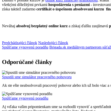
Ďalším v ponuke kurzov je
online kurz finančnej gramotnosti
. Riadiť
všetkými dôležitými prvkami
hospodárenia s peniazmi -
investovani
získa taktiež zadarmo
certifikát o úspešnom absolvovaní kurzu fi
Neváhaj
absolvuj bezplatný online kurz
a získaj ďalšiu zaujímavú
p
Predchádzajúci článok
Nasledujúci článok
Spúšťame vynovenú poradňu
Brigada.sk mediálnym partnerom súťaže
Odporúčané články
Spustili sme simulátor pracovného pohovoru
Ak ste ešte neabsolvovali pracovný pohovor alebo ich už bolo viac a s
Spúšťame vynovenú poradňu
Aj vďaka vašim pripomienkam sme sa rozhodli vynoviť a sprehľadniť p