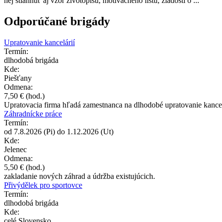
nej stiahnuť aj vzor životopisu, motivačného listu, žiadosti o ...
Odporúčané brigády
Upratovanie kancelárií
Termín:
dlhodobá brigáda
Kde:
Piešťany
Odmena:
7,50 €
(hod.)
Upratovacia firma hľadá zamestnanca na dlhodobé upratovanie kance
Záhradnícke práce
Termín:
od
7.8.2026
(Pi) do
1.12.2026
(Ut)
Kde:
Jelenec
Odmena:
5,50 €
(hod.)
zakladanie nových záhrad a údržba existujúcich.
Přivýdělek pro sportovce
Termín:
dlhodobá brigáda
Kde:
celé Slovensko