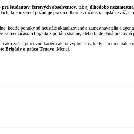
o
pre študentov, čerstvých absolventov
, tak aj
dlhodobo nezamestn
ádach, kde inzerent požaduje prax a odborné zručnosti, najskôr zváž, či 
ne, keďže ponuky sú neustále aktualizované a zamestnávatelia a agentú
k, že sa medzičasom brigáda z portálu stiahne, alebo bude daná praco
ťou ako začať pracovnú kariéru alebo vyplniť čas, kedy si momentálne n
ste
Brigády a práca Trnava
.
Menej.