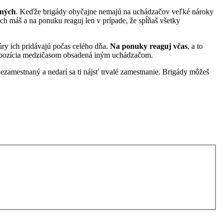
aných
. Keďže brigády obyčajne nemajú na uchádzačov veľké nároky
ich máš a na ponuku reaguj len v prípade, že spĺňaš všetky
ry ich pridávajú počas celého dňa.
Na ponuky reaguj včas
, a to
vná pozícia medzičasom obsadená iným uchádzačom.
ezamestnaný a nedarí sa ti nájsť trvalé zamestnanie. Brigády môžeš