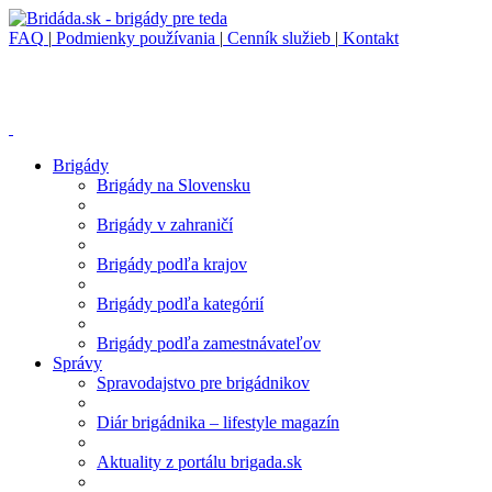
FAQ
|
Podmienky používania
|
Cenník služieb
|
Kontakt
Brigády
Brigády na Slovensku
Brigády v zahraničí
Brigády podľa krajov
Brigády podľa kategórií
Brigády podľa zamestnávateľov
Správy
Spravodajstvo pre brigádnikov
Diár brigádnika – lifestyle magazín
Aktuality z portálu brigada.sk