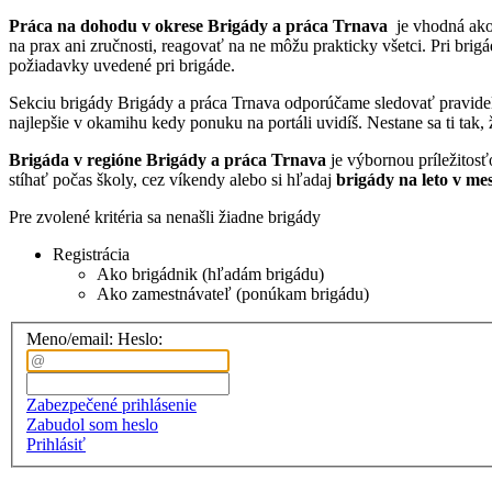
Práca na dohodu v okrese
Brigády a práca Trnava
je vhodná ak
na prax ani zručnosti, reagovať na ne môžu prakticky všetci. Pri brig
požiadavky uvedené pri brigáde.
Sekciu brigády Brigády a práca Trnava odporúčame sledovať pravidel
najlepšie v okamihu kedy ponuku na portáli uvidíš. Nestane sa ti ta
Brigáda v regióne Brigády a práca Trnava
je výbornou príležitos
stíhať počas školy, cez víkendy alebo si hľadaj
brigády na leto v me
Pre zvolené kritéria sa nenašli žiadne brigády
Registrácia
Ako brigádnik (hľadám brigádu)
Ako zamestnávateľ (ponúkam brigádu)
Meno/email:
Heslo:
Zabezpečené prihlásenie
Zabudol som heslo
Prihlásiť