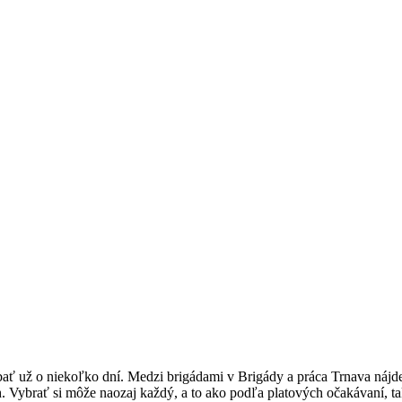
ábať už o niekoľko dní. Medzi brigádami v Brigády a práca Trnava náj
. Vybrať si môže naozaj každý, a to ako podľa platových očakávaní, ta