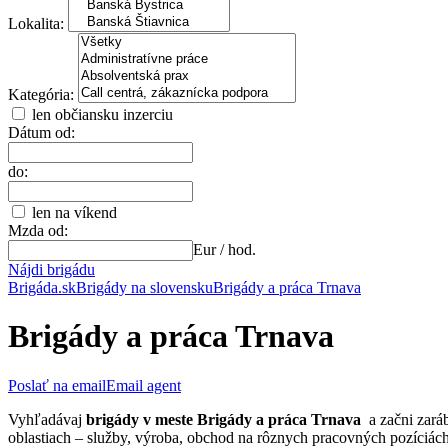
Lokalita:
Kategória:
len občiansku inzerciu
Dátum od:
do:
len na víkend
Mzda od:
Eur / hod.
Nájdi brigádu
Brigáda.sk
Brigády na slovensku
Brigády a práca Trnava
Brigády a práca Trnava
Poslať na email
Email agent
Vyhľadávaj
brigády v meste Brigády a práca Trnava
a začni zar
oblastiach – služby, výroba, obchod na rôznych pracovných pozíciách