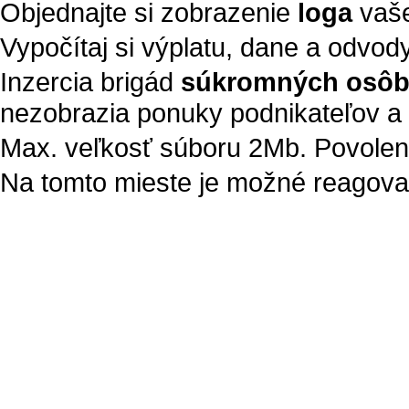
Objednajte si zobrazenie
loga
vaše
Vypočítaj si výplatu, dane a odvod
Inzercia brigád
súkromných osô
nezobrazia ponuky podnikateľov a 
Max. veľkosť súboru 2Mb. Povolené t
Na tomto mieste je možné reagovať