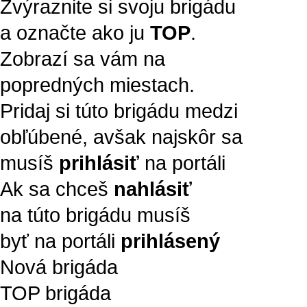
Zvýraznite si svoju brigádu
a označte ako ju
TOP
.
Zobrazí sa vám na
popredných miestach.
Pridaj si túto brigádu medzi
obľúbené, avšak najskôr sa
musíš
prihlásiť
na portáli
Ak sa chceš
nahlásiť
na túto brigádu musíš
byť na portáli
prihlásený
Nová brigáda
TOP brigáda