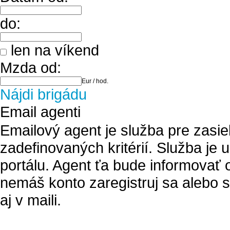
do:
len na víkend
Mzda od:
Eur / hod.
Nájdi brigádu
Email agenti
Emailový agent je služba pre zasie
zadefinovaných kritérií. Služba je
portálu. Agent ťa bude informovať 
nemáš konto zaregistruj sa alebo s
aj v maili.