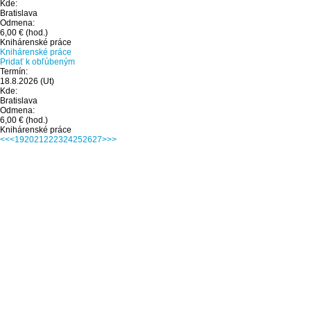
Kde:
Bratislava
Odmena:
6,00 €
(hod.)
Knihárenské práce
Knihárenské práce
Pridať k obľúbeným
Termín:
18.8.2026
(Ut)
Kde:
Bratislava
Odmena:
6,00 €
(hod.)
Knihárenské práce
<<
<
19
20
21
22
23
24
25
26
27
>
>>