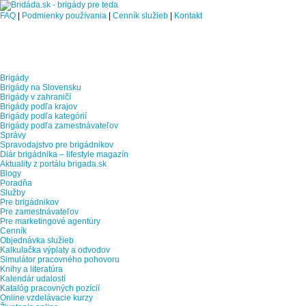
FAQ
|
Podmienky používania
|
Cenník služieb
|
Kontakt
Brigády
Brigády na Slovensku
Brigády v zahraničí
Brigády podľa krajov
Brigády podľa kategórií
Brigády podľa zamestnávateľov
Správy
Spravodajstvo pre brigádnikov
Diár brigádnika – lifestyle magazín
Aktuality z portálu brigada.sk
Blogy
Poradňa
Služby
Pre brigádnikov
Pre zamestnávateľov
Pre marketingové agentúry
Cenník
Objednávka služieb
Kalkulačka výplaty a odvodov
Simulátor pracovného pohovoru
Knihy a literatúra
Kalendár udalostí
Katalóg pracovných pozícií
Online vzdelávacie kurzy