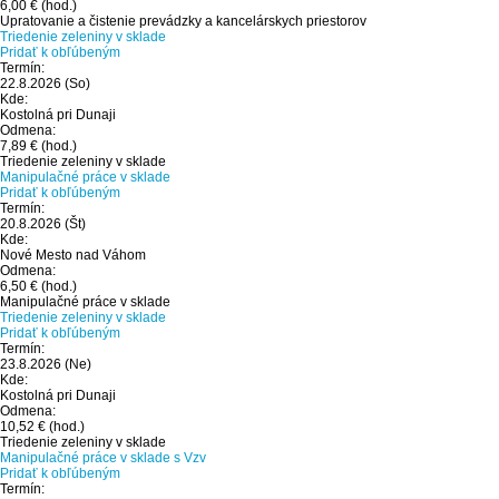
6,00 €
(hod.)
Upratovanie a čistenie prevádzky a kancelárskych priestorov
Triedenie zeleniny v sklade
Pridať k obľúbeným
Termín:
22.8.2026
(So)
Kde:
Kostolná pri Dunaji
Odmena:
7,89 €
(hod.)
Triedenie zeleniny v sklade
Manipulačné práce v sklade
Pridať k obľúbeným
Termín:
20.8.2026
(Št)
Kde:
Nové Mesto nad Váhom
Odmena:
6,50 €
(hod.)
Manipulačné práce v sklade
Triedenie zeleniny v sklade
Pridať k obľúbeným
Termín:
23.8.2026
(Ne)
Kde:
Kostolná pri Dunaji
Odmena:
10,52 €
(hod.)
Triedenie zeleniny v sklade
Manipulačné práce v sklade s Vzv
Pridať k obľúbeným
Termín: