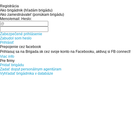
Registrácia
Ako brigádnik (hľadám brigádu)
Ako zamestnávateľ (ponúkam brigádu)
Meno/email:
Heslo:
Zabezpečené prihlásenie
Zabudol som heslo
Prihlásiť
Prepojenie cez facebook
Prihlasuj sa na Brigada.sk cez svoje konto na Facebooku, aktivuj si FB connect!
Viac info
Pre firmy
Pridať brigádu
Zadať dopyt personálnym agentúram
Vyhľadať brigádnika v databáze