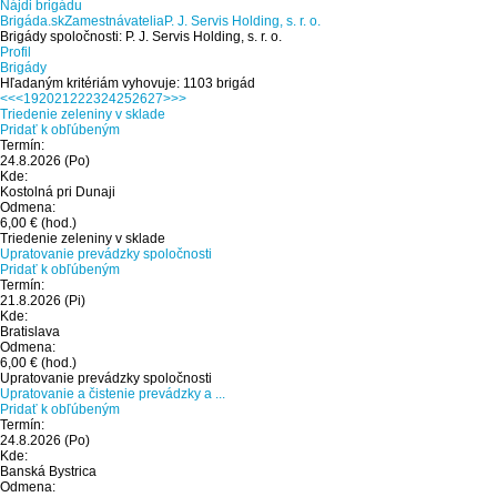
Nájdi brigádu
Brigáda.sk
Zamestnávatelia
P. J. Servis Holding, s. r. o.
Brigády spoločnosti: P. J. Servis Holding, s. r. o.
Profil
Brigády
Hľadaným kritériám vyhovuje: 1103 brigád
<<
<
19
20
21
22
23
24
25
26
27
>
>>
Triedenie zeleniny v sklade
Pridať k obľúbeným
Termín:
24.8.2026
(Po)
Kde:
Kostolná pri Dunaji
Odmena:
6,00 €
(hod.)
Triedenie zeleniny v sklade
Upratovanie prevádzky spoločnosti
Pridať k obľúbeným
Termín:
21.8.2026
(Pi)
Kde:
Bratislava
Odmena:
6,00 €
(hod.)
Upratovanie prevádzky spoločnosti
Upratovanie a čistenie prevádzky a ...
Pridať k obľúbeným
Termín:
24.8.2026
(Po)
Kde:
Banská Bystrica
Odmena: