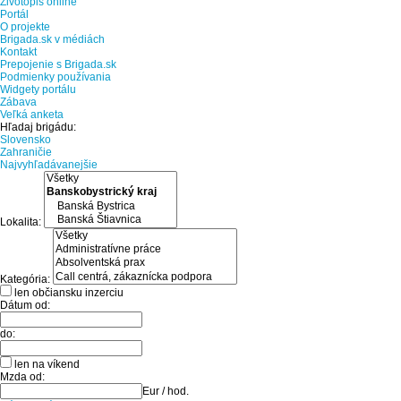
Životopis online
Portál
O projekte
Brigada.sk v médiách
Kontakt
Prepojenie s Brigada.sk
Podmienky používania
Widgety portálu
Zábava
Veľká anketa
Hľadaj brigádu:
Slovensko
Zahraničie
Najvyhľadávanejšie
Lokalita:
Kategória:
len občiansku inzerciu
Dátum od:
do:
len na víkend
Mzda od:
Eur / hod.