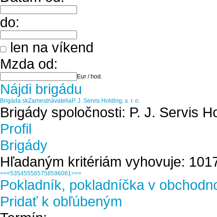
do:
len na víkend
Mzda od:
Eur / hod.
Nájdi brigádu
Brigáda.sk
Zamestnávatelia
P. J. Servis Holding, s. r. o.
Brigády spoločnosti: P. J. Servis Hol
Profil
Brigády
Hľadaným kritériám vyhovuje: 1017
<<
<
53
54
55
56
57
58
59
60
61
>
>>
Pokladník, pokladníčka v obchodn
Pridať k obľúbeným