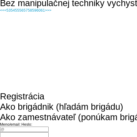
Bez manipulačnej techniky vychyst
<<
<
53
54
55
56
57
58
59
60
61
>
>>
Registrácia
Ako brigádnik (hľadám brigádu)
Ako zamestnávateľ (ponúkam brig
Meno/email:
Heslo: