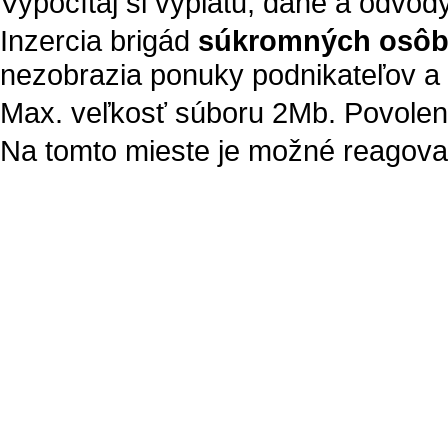
Vypočítaj si výplatu, dane a odvod
Inzercia brigád
súkromných osô
nezobrazia ponuky podnikateľov a 
Max. veľkosť súboru 2Mb. Povolené t
Na tomto mieste je možné reagovať