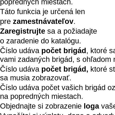
popredných miestach.
Táto funkcia je určená len
pre
zamestnávateľov
.
Zaregistrujte
sa a požiadajte
o zaradenie do katalógu.
Číslo udáva
počet brigád
, ktoré 
vami zadaných brigád, s ohľadom n
Číslo udáva
počet brigád,
ktoré s
sa musia zobrazovať.
Číslo udáva počet vašich brigád 
na popredných miestach.
Objednajte si zobrazenie
loga
vaše