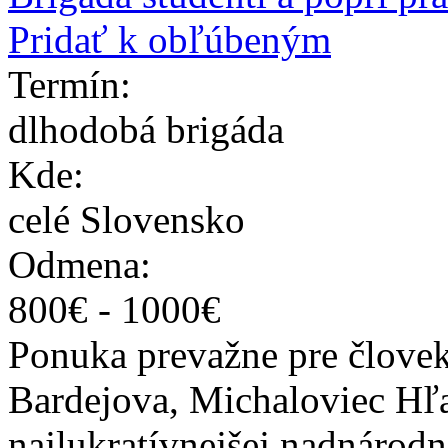
Pridať k obľúbeným
Termín:
dlhodobá brigáda
Kde:
celé Slovensko
Odmena:
800
€ -
1000
€
Ponuka prevažne pre človek
Bardejova, Michaloviec Hľa
najlukratívnejšej nadnárod