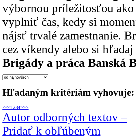
výbornou príležitosťou ako
vyplniť čas, kedy si moment
nájsť trvalé zamestnanie. B
cez víkendy alebo si hľada
Brigády a práca Banská B
Hľadaným kritériám vyhovuje: 
<<
<
1
2
3
4
>
>>
Autor odborných textov –
Pridať k obľúbeným