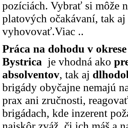
pozíciách. Vybrať si môže n
platových očakávaní, tak aj
vyhovovať.
Viac ..
Práca na dohodu v okres
Bystrica
je vhodná ako
pr
absolventov
, tak aj
dlhodo
brigády obyčajne nemajú n
prax ani zručnosti, reagova
brigádach, kde inzerent pož
najskôr zváž, či ich máš a n