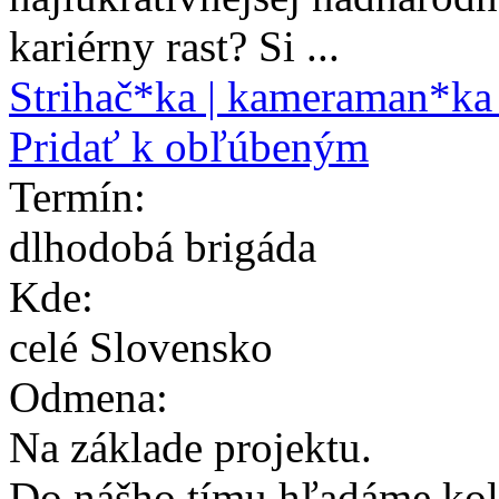
kariérny rast? Si ...
Strihač*ka | kameraman*ka 
Pridať k obľúbeným
Termín:
dlhodobá brigáda
Kde:
celé Slovensko
Odmena:
Na základe projektu.
Do nášho tímu hľadáme kol