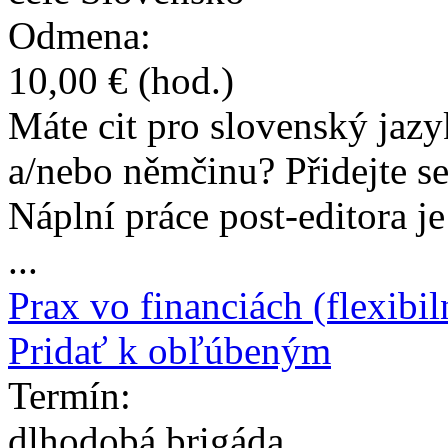
Odmena:
10,00 €
(hod.)
Máte cit pro slovenský jaz
a/nebo němčinu? Přidejte s
Náplní práce post-editora je
...
Prax vo financiách (flexibil
Pridať k obľúbeným
Termín:
dlhodobá brigáda