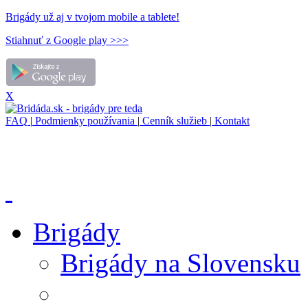
Brigády už aj v tvojom mobile a tablete!
Stiahnuť z Google play >>>
X
FAQ
|
Podmienky používania
|
Cenník služieb
|
Kontakt
Brigády
Brigády na Slovensku