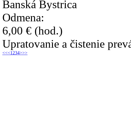
Banská Bystrica
Odmena:
6,00 €
(hod.)
Upratovanie a čistenie prev
<<
<
1
2
3
4
>
>>