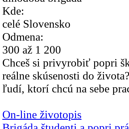
Kde:
celé Slovensko
Odmena:
300
až
1
200
Chceš si privyrobiť popri š
reálne skúsenosti do život
ľudí, ktorí chcú na sebe pra
Vytvor si svoj online životo
On-line životopis
Brigáda študenti a popri p