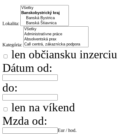
Lokalita:
Kategória:
len občiansku inzerciu
Dátum od:
do:
len na víkend
Mzda od:
Eur / hod.