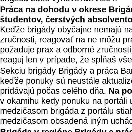
Práca na dohodu v okrese
Brigá
študentov, čerstvých absolvent
Keďže brigády obyčajne nemajú na
zručnosti, reagovať na ne môžu pra
požaduje prax a odborné zručnosti
reaguj len v prípade, že spĺňaš vš
Sekciu brigády Brigády a práca Ba
keďže ponuky sú neustále aktualiz
pridávajú počas celého dňa.
Na po
v okamihu kedy ponuku na portáli u
medzičasom brigáda z portálu stia
medzičasom obsadená iným uchá
Brigáda v regióne Brigády a pr