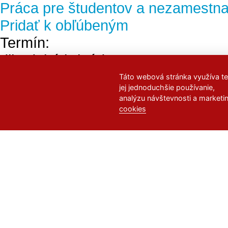
Práca pre študentov a nezamestn
Pridať k obľúbeným
Termín:
dlhodobá brigáda
Kde:
Táto webová stránka využíva te
jej jednoduchšie používanie,
celé Slovensko
analýzu návštevnosti a marketi
Odmena:
cookies
600
€ -
900
€
Hľadáš prácu v medzinárodnej spol
rast? Si ambiciózny a cieľavedomý 
manažmente/administratívnej ...
Nový interní překladatel Ensk+des
Pridať k obľúbeným