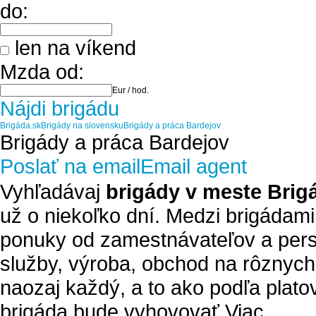
do:
len na víkend
Mzda od:
Eur / hod.
Nájdi brigádu
Brigáda.sk
Brigády na slovensku
Brigády a práca Bardejov
Brigády a práca Bardejov
Poslať na email
Email agent
Vyhľadávaj
brigády v meste Brig
už o niekoľko dní. Medzi brigádami
ponuky od zamestnávateľov a pers
služby, výroba, obchod na rôznych
naozaj každý, a to ako podľa plato
brigáda bude vyhovovať.
Viac ..