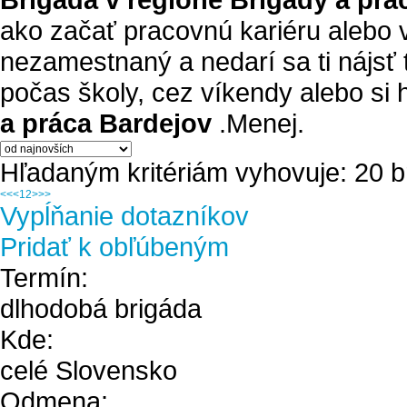
ako začať pracovnú kariéru alebo 
nezamestnaný a nedarí sa ti nájsť
počas školy, cez víkendy alebo si 
a práca Bardejov
.
Menej.
Hľadaným kritériám vyhovuje: 20 b
<<
<
1
2
>
>>
Vypĺňanie dotazníkov
Pridať k obľúbeným
Termín:
dlhodobá brigáda
Kde:
celé Slovensko
Odmena: