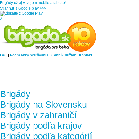
Brigády už aj v tvojom mobile a tablete!
Stiahnuť z Google play >>>
X
FAQ
|
Podmienky používania
|
Cenník služieb
|
Kontakt
Brigády
Brigády na Slovensku
Brigády v zahraničí
Brigády podľa krajov
Brigády podľa kategórií