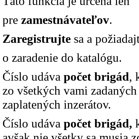
Táto funkcia je určená len
pre
zamestnávateľov
.
Zaregistrujte
sa a požiadaj
o zaradenie do katalógu.
Číslo udáva
počet brigád
, 
zo všetkých vami zadaných 
zaplatených inzerátov.
Číslo udáva
počet brigád,
k
avšak nie všetky sa musia 