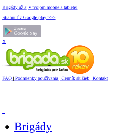
Brigády už aj v tvojom mobile a tablete!
Stiahnuť z Google play >>>
X
FAQ
|
Podmienky používania
|
Cenník služieb
|
Kontakt
Brigády