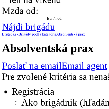
Mzda od:
Eur / hod.
Nájdi brigádu
Brigáda.sk
Brigády podľa kategórie
Absolventská prax
Absolventská prax
Poslať na email
Email agent
Pre zvolené kritéria sa nena
Registrácia
Ako brigádnik (hľadá