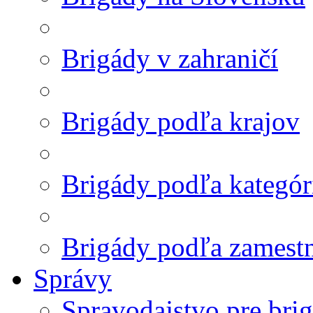
Brigády v zahraničí
Brigády podľa krajov
Brigády podľa kategór
Brigády podľa zamest
Správy
Spravodajstvo pre bri