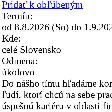
Pridať k obľúbeným
Termín:
od
8.8.2026
(So) do
1.9.20
Kde:
celé Slovensko
Odmena:
úkolovo
Do nášho tímu hľadáme ko
ľudí, ktorí chcú na sebe pra
úspešnú kariéru v oblasti f