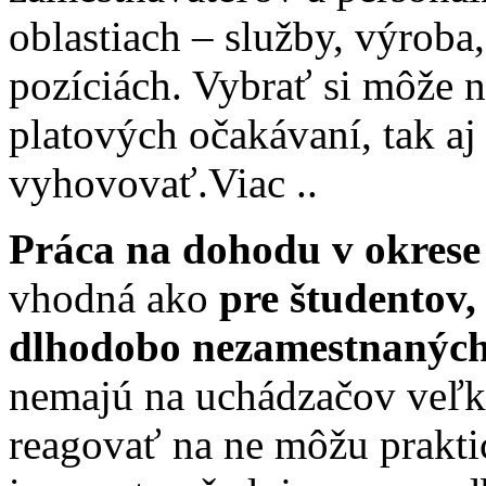
oblastiach – služby, výrob
pozíciách. Vybrať si môže n
platových očakávaní, tak aj
vyhovovať.
Viac ..
Práca na dohodu v okres
vhodná ako
pre študentov,
dlhodobo nezamestnanýc
nemajú na uchádzačov veľké
reagovať na ne môžu praktic