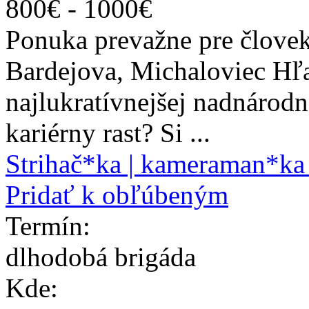
800
€ -
1000
€
Ponuka prevažne pre človek
Bardejova, Michaloviec Hľa
najlukratívnejšej nadnárod
kariérny rast? Si ...
Strihač*ka | kameraman*ka 
Pridať k obľúbeným
Termín:
dlhodobá brigáda
Kde: