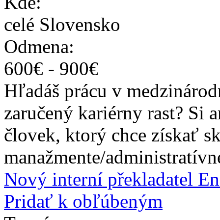
Kde:
celé Slovensko
Odmena:
600
€ -
900
€
Hľadáš prácu v medzinárodn
zaručený kariérny rast? Si
človek, ktorý chce získať s
manažmente/administratívnej
Nový interní překladatel E
Pridať k obľúbeným