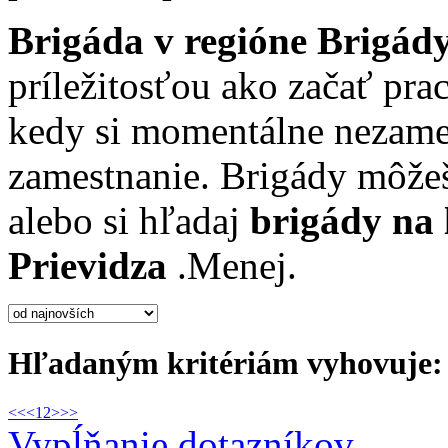
Brigáda v regióne Brigád
príležitosťou ako začať pra
kedy si momentálne nezamest
zamestnanie. Brigády môžeš
alebo si hľadaj
brigády na 
Prievidza
.
Menej.
Hľadaným kritériám vyhovuje: 
<<
<
1
2
>
>>
Vypĺňanie dotazníkov