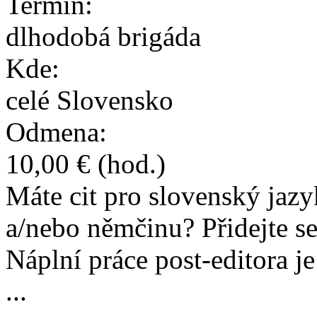
Termín:
dlhodobá brigáda
Kde:
celé Slovensko
Odmena:
10,00 €
(hod.)
Máte cit pro slovenský jaz
a/nebo němčinu? Přidejte s
Náplní práce post-editora je
...