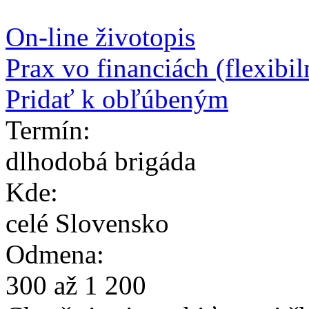
Vytvor si svoj online životo
On-line životopis
Prax vo financiách (flexibil
Pridať k obľúbeným
Termín:
dlhodobá brigáda
Kde:
celé Slovensko
Odmena:
300
až
1
200