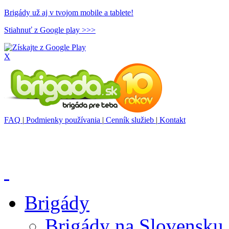
Brigády už aj v tvojom mobile a tablete!
Stiahnuť z Google play >>>
X
FAQ
|
Podmienky používania
|
Cenník služieb
|
Kontakt
Brigády
Brigády na Slovensku