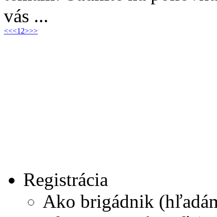
vás ...
<<
<
1
2
>
>>
Registrácia
Ako brigádnik (hľadá