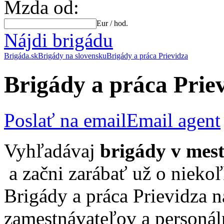
Mzda od:
Eur / hod.
Nájdi brigádu
Brigáda.sk
Brigády na slovensku
Brigády a práca Prievidza
Brigády a práca Prie
Poslať na email
Email agent
Vyhľadávaj
brigády v mest
a začni zarábať už o nieko
Brigády a práca Prievidza 
zamestnávateľov a personál