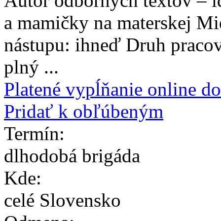
Autor odborných textov – i
a mamičky na materskej Mie
nástupu: ihneď Druh pracov
plný ...
Platené vypĺňanie online d
Pridať k obľúbeným
Termín:
dlhodobá brigáda
Kde:
celé Slovensko