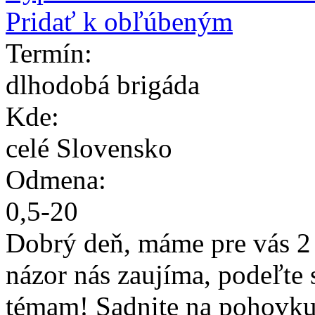
Pridať k obľúbeným
Termín:
dlhodobá brigáda
Kde:
celé Slovensko
Odmena:
0
,
5
-
20
Dobrý deň, máme pre vás 2 
názor nás zaujíma, podeľte 
témam! Sadnite na pohovku,