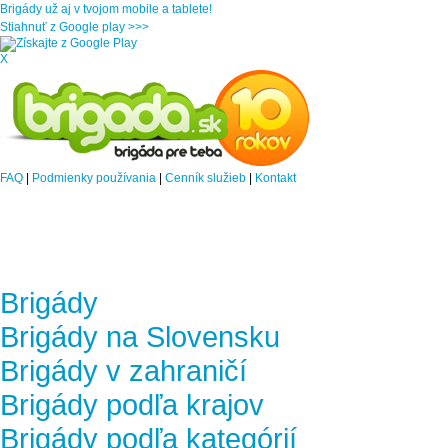
Brigády už aj v tvojom mobile a tablete!
Stiahnuť z Google play >>>
X
FAQ
|
Podmienky používania
|
Cenník služieb
|
Kontakt
Brigády
Brigády na Slovensku
Brigády v zahraničí
Brigády podľa krajov
Brigády podľa kategórií