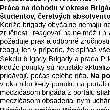
Práca na dohodu v okrese
Brigá
študentov, čerstvých absolvent
Keďže brigády obyčajne nemajú na
zručnosti, reagovať na ne môžu pra
požaduje prax a odborné zručnosti
reaguj len v prípade, že spĺňaš vš
Sekciu brigády Brigády a práca Pr
keďže ponuky sú neustále aktualiz
pridávajú počas celého dňa.
Na po
v okamihu kedy ponuku na portáli u
medzičasom brigáda z portálu stia
medzičasom obsadená iným uchá
Brigáda v regióne Brigády a prá