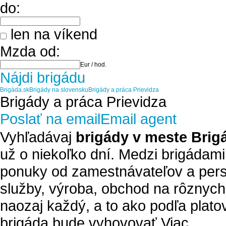
do:
len na víkend
Mzda od:
Eur / hod.
Nájdi brigádu
Brigáda.sk
Brigády na slovensku
Brigády a práca Prievidza
Brigády a práca Prievidza
Poslať na email
Email agent
Vyhľadávaj
brigády v meste Brig
už o niekoľko dní. Medzi brigádami
ponuky od zamestnávateľov a pers
služby, výroba, obchod na rôznych
naozaj každý, a to ako podľa plato
brigáda bude vyhovovať.
Viac ..