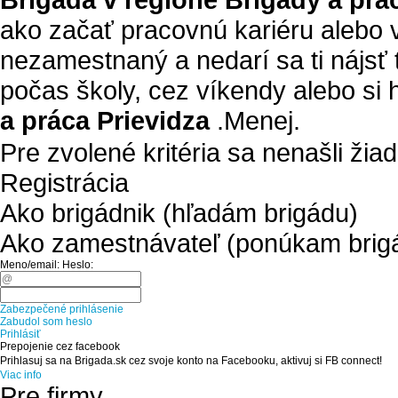
ako začať pracovnú kariéru alebo 
nezamestnaný a nedarí sa ti nájsť
počas školy, cez víkendy alebo si 
a práca Prievidza
.
Menej.
Pre zvolené kritéria sa nenašli žia
Registrácia
Ako brigádnik (hľadám brigádu)
Ako zamestnávateľ (ponúkam brig
Meno/email:
Heslo:
Zabezpečené prihlásenie
Zabudol som heslo
Prihlásiť
Prepojenie cez facebook
Prihlasuj sa na Brigada.sk cez svoje konto na Facebooku, aktivuj si FB connect!
Viac info
Pre firmy