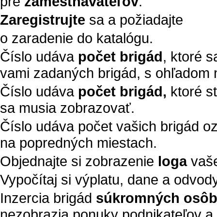
pre
zamestnávateľov
.
Zaregistrujte
sa a požiadajte
o zaradenie do katalógu.
Číslo udáva
počet brigád
, ktoré 
vami zadaných brigád, s ohľadom n
Číslo udáva
počet brigád,
ktoré s
sa musia zobrazovať.
Číslo udáva počet vašich brigád 
na popredných miestach.
Objednajte si zobrazenie
loga
vaše
Vypočítaj si výplatu, dane a odvod
Inzercia brigád
súkromných osô
nezobrazia ponuky podnikateľov a 