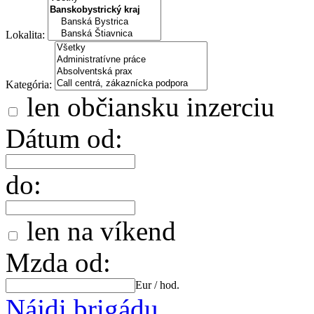
Lokalita:
Kategória:
len občiansku inzerciu
Dátum od:
do:
len na víkend
Mzda od:
Eur / hod.
Nájdi brigádu