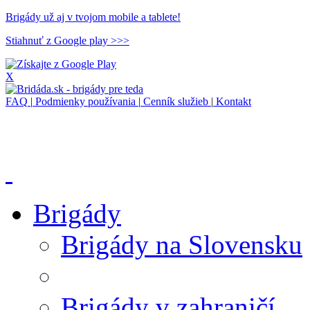
Brigády už aj v tvojom mobile a tablete!
Stiahnuť z Google play >>>
X
FAQ
|
Podmienky používania
|
Cenník služieb
|
Kontakt
Brigády
Brigády na Slovensku
Brigády v zahraničí