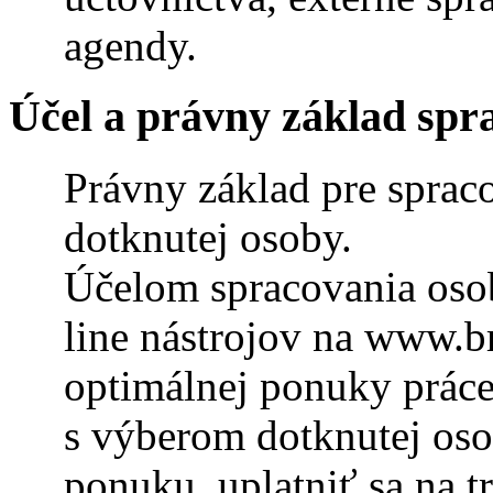
agendy.
Účel a p
rávny základ
spr
Právny základ pre sprac
dotknutej osoby.
Účelom spracovania osob
line nástrojov na www.b
optimálnej ponuky prác
s výberom dotknutej oso
ponuku, uplatniť sa na t