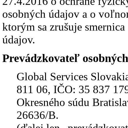
27.4.2016 o ochrane fyzick
osobných údajov a o voľno
ktorým sa zrušuje smernica
údajov.
Prevádzkovateľ osobných
Global Services Slovakia
811 06, IČO: 35 837 179
Okresného súdu Bratislav
26636/B.
(ďalej len „prevádzkovat