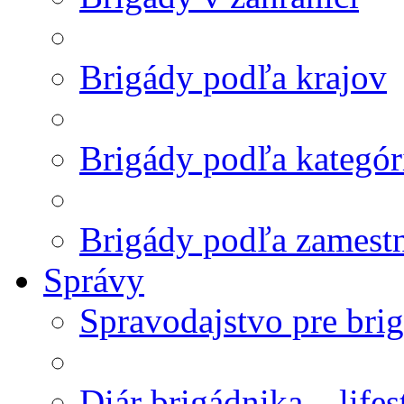
Brigády podľa krajov
Brigády podľa kategór
Brigády podľa zamest
Správy
Spravodajstvo pre bri
Diár brigádnika – life