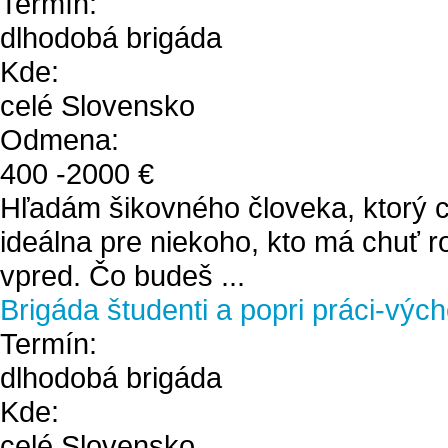
Termín:
dlhodobá brigáda
Kde:
celé Slovensko
Odmena:
400
-
2000
€
Hľadám šikovného človeka, ktorý ch
ideálna pre niekoho, kto má chuť r
vpred. Čo budeš ...
Brigáda študenti a popri práci-výc
Termín:
dlhodobá brigáda
Kde:
celé Slovensko