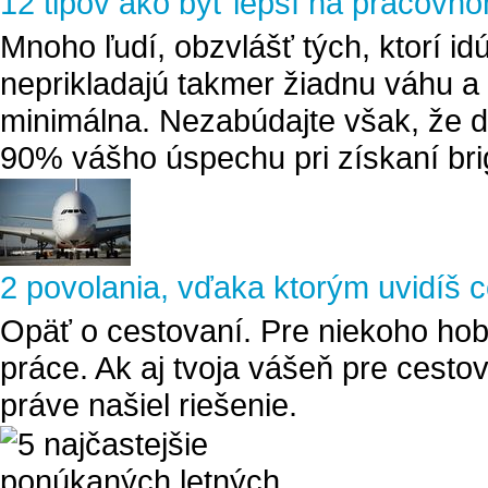
12 tipov ako byť lepší na pracovn
Mnoho ľudí, obzvlášť tých, ktorí i
neprikladajú takmer žiadnu váhu a 
minimálna. Nezabúdajte však, že d
90% vášho úspechu pri získaní bri
2 povolania, vďaka ktorým uvidíš c
Opäť o cestovaní. Pre niekoho hobb
práce. Ak aj tvoja vášeň pre cesto
práve našiel riešenie.