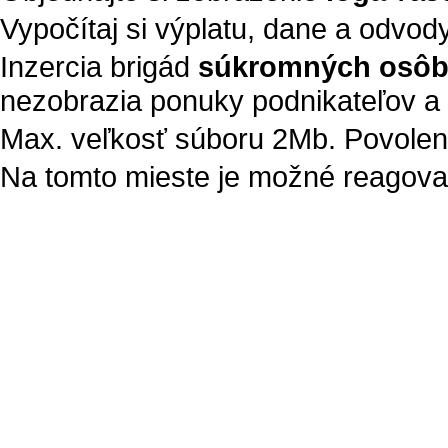
Vypočítaj si výplatu, dane a odvod
Inzercia brigád
súkromných osô
nezobrazia ponuky podnikateľov a 
Max. veľkosť súboru 2Mb. Povolené t
Na tomto mieste je možné reagovať