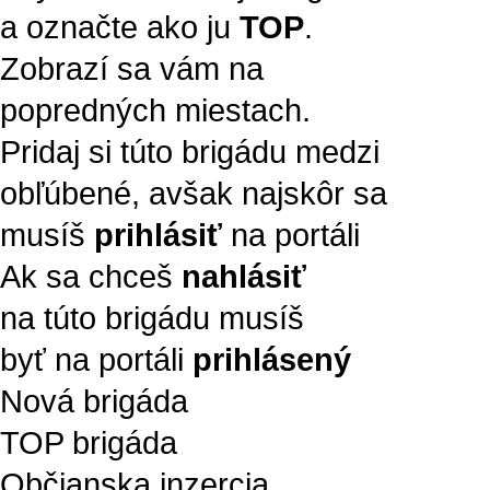
a označte ako ju
TOP
.
Zobrazí sa vám na
popredných miestach.
Pridaj si túto brigádu medzi
obľúbené, avšak najskôr sa
musíš
prihlásiť
na portáli
Ak sa chceš
nahlásiť
na túto brigádu musíš
byť na portáli
prihlásený
Nová brigáda
TOP brigáda
Občianska inzercia