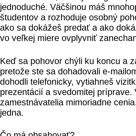
jednoduché. Väčšinou máš mnohop
študentov a rozhoduje osobný pohov
ako sa dokážeš predať a ako dokáže
vo veľkej miere ovplyvniť zanecha
Keď sa pohovor chýli ku koncu a za
pretože ste sa dohadovali e-mailom
dohodli telefonicky, vytiahneš vizit
prezentácií a svedomitej príprave. V
zamestnávatelia mimoriadne cenia.
jedna.
Čo má obsahovať?