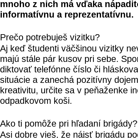
mnoho z nich má vďaka nápaditos
informatívnu a reprezentatívnu.
Prečo potrebuješ vizitku?
Aj keď študenti väčšinou vizitky ne
majú stále pár kusov pri sebe. Sp
diktovať telefónne číslo či hlásko
situácie a zanechá pozitívny dojem.
kreativitu, určite sa v peňaženke i
odpadkovom koši.
Ako ti pomôže pri hľadaní brigády?
Asi dobre vieš, že nájsť brigádu po