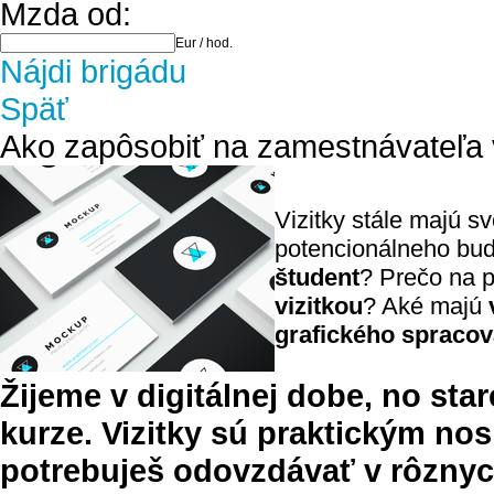
Mzda od:
Eur / hod.
Nájdi brigádu
Späť
Ako zapôsobiť na zamestnávateľa 
Vizitky stále majú s
potencionálneho bu
študent
? Prečo na 
vizitkou
? Aké majú
grafického spracov
Žijeme v digitálnej dobe, no star
kurze. Vizitky sú praktickým no
potrebuješ odovzdávať v rôznych