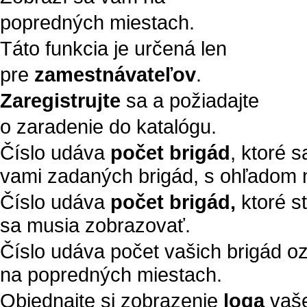
popredných miestach.
Táto funkcia je určená len
pre
zamestnávateľov
.
Zaregistrujte
sa a požiadajte
o zaradenie do katalógu.
Číslo udáva
počet brigád
, ktoré 
vami zadaných brigád, s ohľadom n
Číslo udáva
počet brigád,
ktoré s
sa musia zobrazovať.
Číslo udáva počet vašich brigád 
na popredných miestach.
Objednajte si zobrazenie
loga
vaše