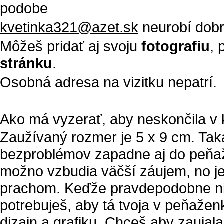
podobe
kvetinka321@azet.sk
neurobí dobr
Môžeš pridať aj svoju
fotografiu
, 
stránku
.
Osobná adresa na vizitku nepatrí.
Ako má vyzerať, aby neskončila v 
Zaužívaný rozmer je 5 x 9 cm. Taká 
bezproblémov zapadne aj do peňaže
možno vzbudia väčší záujem, no je
prachom. Keďže pravdepodobne nie s
potrebuješ, aby tá tvoja v peňažen
dizajn a grafiku. Chceš aby zaujal