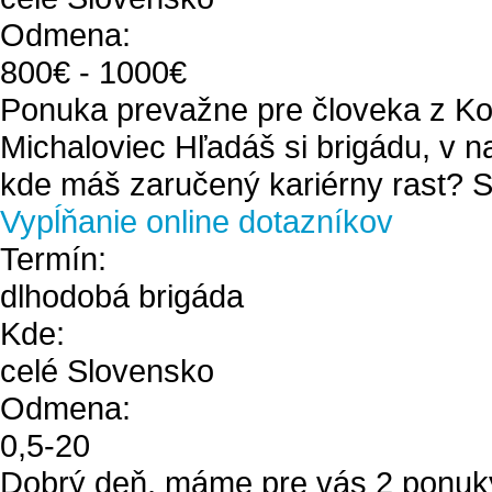
Odmena:
800
€ -
1000
€
Ponuka prevažne pre človeka z Ko
Michaloviec Hľadáš si brigádu, v n
kde máš zaručený kariérny rast? Si
Vypĺňanie online dotazníkov
Termín:
dlhodobá brigáda
Kde:
celé Slovensko
Odmena:
0
,
5
-
20
Dobrý deň, máme pre vás 2 ponuky