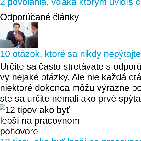
2 povolania, vďaka ktorým uvidíš ce
Odporúčané články
10 otázok, ktoré sa nikdy nepýtajt
Určite sa často stretávate s odpor
vy nejaké otázky. Ale nie každá o
niektoré dokonca môžu výrazne pok
ste sa určite nemali ako prvé spýta