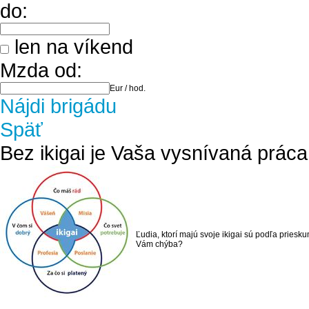
do:
len na víkend
Mzda od:
Eur / hod.
Nájdi brigádu
Späť
Bez ikigai je Vaša vysnívaná prác
Ľudia, ktorí majú svoje ikigai sú podľa priesku
Vám chýba?