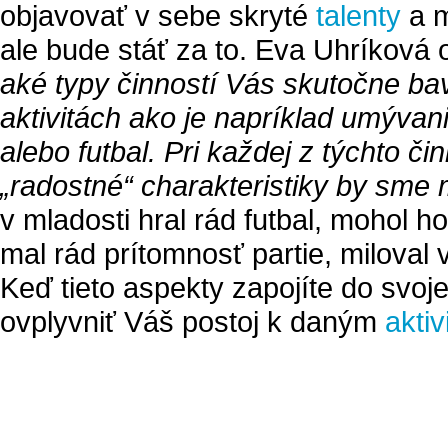
objavovať v sebe skryté
talenty
a m
ale bude stáť za to. Eva Uhríková
aké typy činností Vás skutočne bav
aktivitách ako je napríklad umývan
alebo futbal. Pri každej z týchto čin
„radostné“ charakteristiky by sme m
v mladosti hral rád futbal, mohol 
mal rád prítomnosť partie, miloval v
Keď tieto aspekty zapojíte do svoj
ovplyvniť Váš postoj k daným
akti