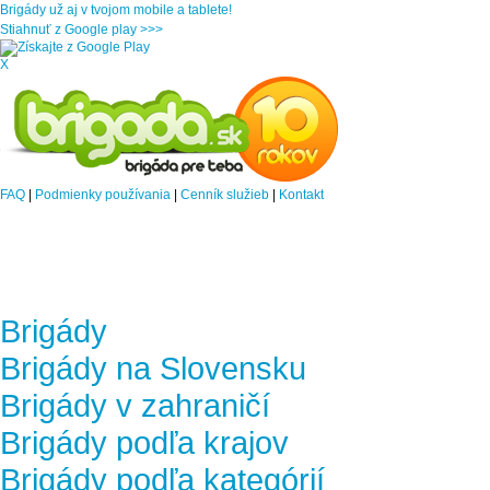
Brigády už aj v tvojom mobile a tablete!
Stiahnuť z Google play >>>
X
FAQ
|
Podmienky používania
|
Cenník služieb
|
Kontakt
Brigády
Brigády na Slovensku
Brigády v zahraničí
Brigády podľa krajov
Brigády podľa kategórií