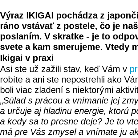
Výraz IKIGAI pochádza z japonči
ráno vstávať z postele, čo je 
poslaním. V skratke - je to odp
svete a kam smerujeme. Vtedy m
Ikigai v praxi
Asi ste už zažili stav, keď Vám v
pr
robíte a ani ste nepostrehli ako V
boli viac zladení s niektorými aktiv
„
Súlad s prácou a vnímanie jej zmys
a určuje aj hladinu energie, ktorú 
a kedy sa to presne deje? Je to vte
má pre Vás zmysel a vnímate ju ak