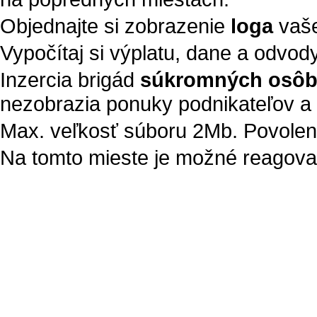
Objednajte si zobrazenie
loga
vaše
Vypočítaj si výplatu, dane a odvod
Inzercia brigád
súkromných osô
nezobrazia ponuky podnikateľov a 
Max. veľkosť súboru 2Mb. Povolené t
Na tomto mieste je možné reagovať