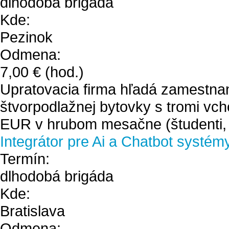
dlhodobá brigáda
Kde:
Pezinok
Odmena:
7,00 €
(hod.)
Upratovacia firma hľadá zamestna
štvorpodlažnej bytovky s tromi vch
EUR v hrubom mesačne (študenti, 
Integrátor pre Ai a Chatbot systém
Termín:
dlhodobá brigáda
Kde:
Bratislava
Odmena: