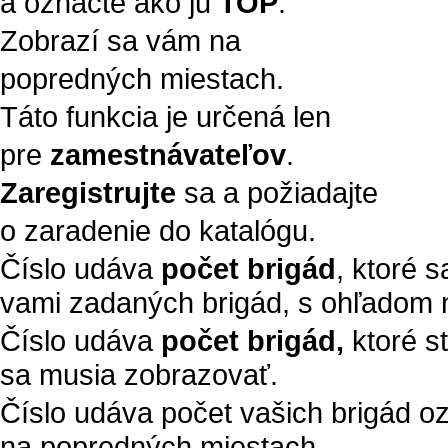
a označte ako ju
TOP
.
Zobrazí sa vám na
popredných miestach.
Táto funkcia je určená len
pre
zamestnávateľov
.
Zaregistrujte
sa a požiadajte
o zaradenie do katalógu.
Číslo udáva
počet brigád
, ktoré 
vami zadaných brigád, s ohľadom n
Číslo udáva
počet brigád,
ktoré s
sa musia zobrazovať.
Číslo udáva počet vašich brigád 
na popredných miestach.