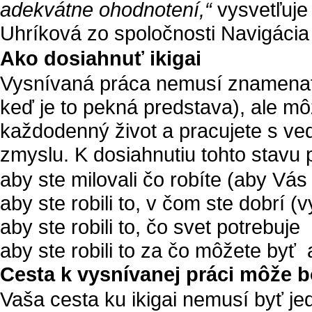
adekvátne ohodnotení,“
vysvetľuje
Uhríková zo spoločnosti Navigácia 
Ako dosiahnuť ikigai
Vysnívaná práca nemusí znamenať, ž
keď je to pekná predstava), ale môž
každodenný život a pracujete s v
zmyslu. K dosiahnutiu tohto stavu 
aby ste milovali čo robíte (aby Vás
aby ste robili to, v čom ste dobrí (v
aby ste robili to, čo svet potrebuje
aby ste robili to za čo môžete byť
Cesta k vysnívanej práci môže b
Vaša cesta ku ikigai nemusí byť j