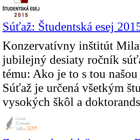
Súťaž: Študentská esej 201
Konzervatívny inštitút Mila
jubilejný desiaty ročník sú
tému: Ako je to s tou našo
Súťaž je určená všetkým št
vysokých škôl a doktorandsk