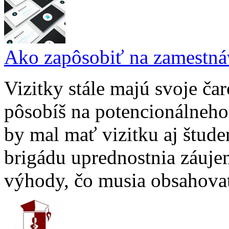
Ako zapôsobiť na zamestnáv
Vizitky stále majú svoje č
pôsobíš na potencionálneho
by mal mať vizitku aj štud
brigádu uprednostnia záuje
výhody, čo musia obsahovať