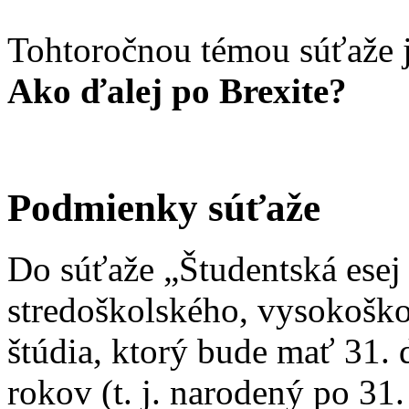
Tohtoročnou témou súťaže j
Ako ďalej po Brexite?
Podmienky súťaže
Do súťaže „Študentská esej
stredoškolského, vysokošk
štúdia, ktorý bude mať 31.
rokov (t. j. narodený po 31