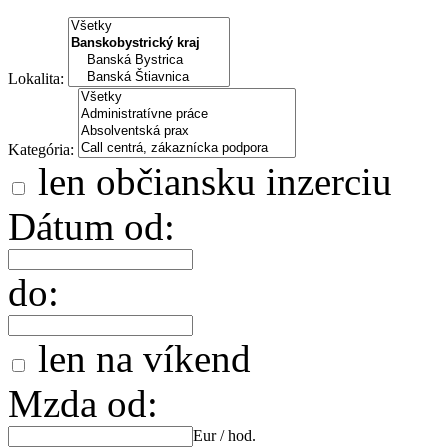
Lokalita:
Kategória:
len občiansku inzerciu
Dátum od:
do:
len na víkend
Mzda od:
Eur / hod.