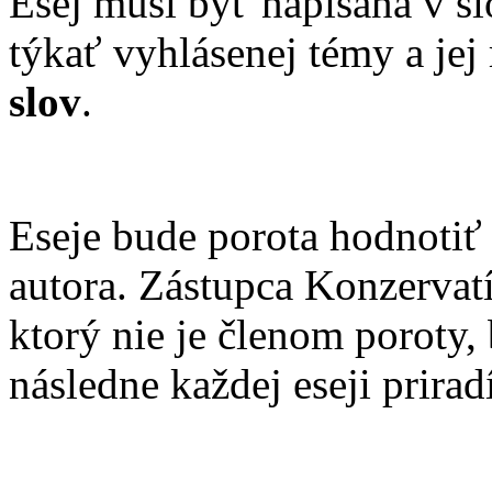
Esej musí byť napísaná v sl
týkať vyhlásenej témy a je
slov
.
Eseje bude porota hodnotiť b
autora. Zástupca Konzervatí
ktorý nie je členom poroty,
následne každej eseji priradí