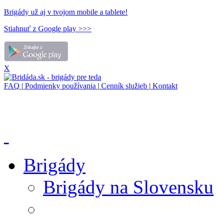
Brigády už aj v tvojom mobile a tablete!
Stiahnuť z Google play >>>
X
FAQ
|
Podmienky používania
|
Cenník služieb
|
Kontakt
Brigády
Brigády na Slovensku