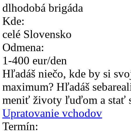
dlhodobá brigáda
Kde:
celé Slovensko
Odmena:
1
-
400
eur/den
Hľadáš niečo, kde by si svoj
maximum? Hľadáš sebareal
meniť životy ľuďom a stať sa
Upratovanie vchodov
Termín: