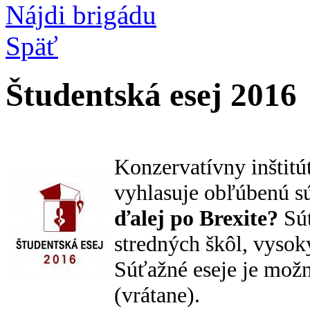
Nájdi brigádu
Späť
Študentská esej 2016
Konzervatívny inštitú
vyhlasuje obľúbenú s
ďalej po Brexite?
Súť
stredných škôl, vysok
Súťažné eseje je mož
(vrátane).