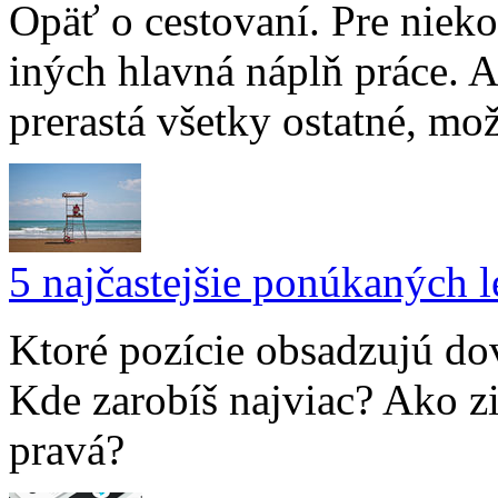
Opäť o cestovaní. Pre nieko
iných hlavná náplň práce. A
prerastá všetky ostatné, mož
5 najčastejšie ponúkaných l
Ktoré pozície obsadzujú do
Kde zarobíš najviac? Ako zis
pravá?