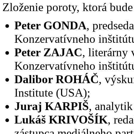
Zloženie poroty, ktorá bude
Peter GONDA
, predseda
Konzervatívneho inštitút
Peter ZAJAC
, literárny
Konzervatívneho inštitút
Dalibor ROHÁČ
, výsk
Institute (USA);
Juraj KARPIŠ
, analyti
Lukáš KRIVOŠÍK
, red
zástupca mediálneho part