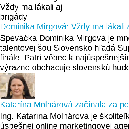
Dominika Mirgová: Vždy ma lákali a
Speváčka Dominika Mirgová je mn
talentovej šou Slovensko hľadá Sup
finále. Patrí vôbec k najúspešnejš
výrazne obohacuje slovenskú hudob
Katarína Molnárová začínala za pok
Ing. Katarína Molnárová je školite
úspešnej online marketingovej agen