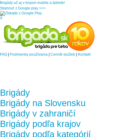
Brigády už aj v tvojom mobile a tablete!
Stiahnuť z Google play >>>
X
FAQ
|
Podmienky používania
|
Cenník služieb
|
Kontakt
Brigády
Brigády na Slovensku
Brigády v zahraničí
Brigády podľa krajov
Brigády podľa kategórií