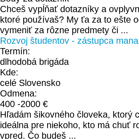
Chceš vypĺňať dotazníky a ovplyvn
ktoré používaš? My ťa za to ešte
vymeniť za rôzne predmety či ...
Rozvoj študentov - zástupca mana
Termín:
dlhodobá brigáda
Kde:
celé Slovensko
Odmena:
400
-
2000
€
Hľadám šikovného človeka, ktorý ch
ideálna pre niekoho, kto má chuť r
vpred. Čo budeš ...