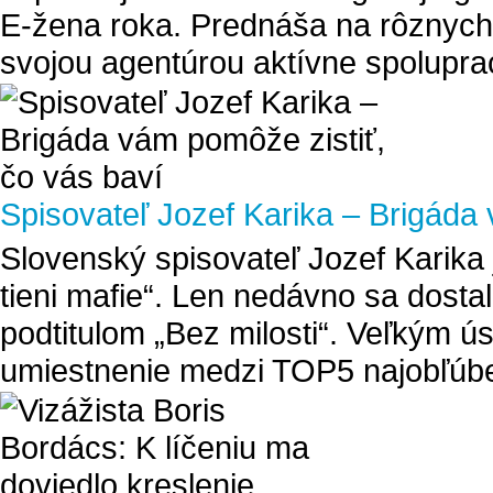
E-žena roka. Prednáša na rôznych
svojou agentúrou aktívne spolupracu
Spisovateľ Jozef Karika – Brigáda 
Slovenský spisovateľ Jozef Karika 
tieni mafie“. Len nedávno sa dostal
podtitulom „Bez milosti“. Veľkým ú
umiestnenie medzi TOP5 najobľúben