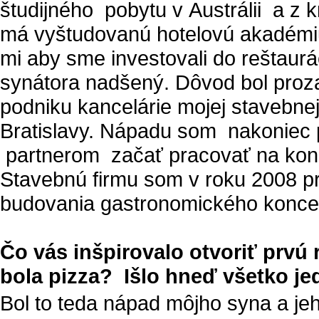
študijného pobytu v Austrálii a z 
má vyštudovanú hotelovú akadémiu a
mi aby sme investovali do reštaur
synátora nadšený. Dôvod bol proza
podniku kancelárie mojej stavebne
Bratislavy. Nápadu som nakoniec p
partnerom začať pracovať na konce
Stavebnú firmu som v roku 2008 pre
budovania gastronomického koncept
Čo vás inšpirovalo otvoriť prvú
bola pizza? Išlo hneď všetko j
Bol to teda nápad môjho syna a je