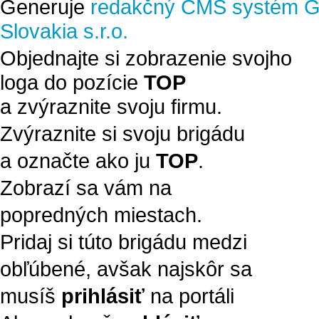
Generuje
redakčný CMS systém G
Slovakia s.r.o.
Objednajte si zobrazenie svojho
loga do pozície
TOP
a zvýraznite svoju firmu.
Zvýraznite si svoju brigádu
a označte ako ju
TOP
.
Zobrazí sa vám na
popredných miestach.
Pridaj si túto brigádu medzi
obľúbené, avšak najskôr sa
musíš
prihlásiť
na portáli