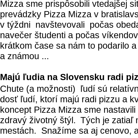
Mizza sme prispôsobili vtedajšej sit
prevádzky Pizza Mizza v bratisla
v týždni navštevovali počas obeda
navečer študenti a počas víkendov
krátkom čase sa nám to podarilo 
a známou ...
Majú ľudia na Slovensku radi piz
Chute (a možnosti) ľudí sú relatívn
dosť ľudí, ktorí majú radi pizzu a
koncept Pizza Mizza sme nastavili 
zdravý životný štýl. Tých je zatia
mestách. Snažíme sa aj cenovo, ab