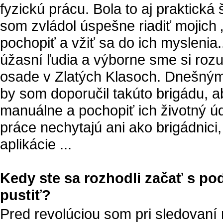
fyzickú prácu. Bola to aj praktická
som zvládol úspešne riadiť mojich 
pochopiť a vžiť sa do ich myslenia.
úžasní ľudia a výborne sme si roz
osade v Zlatých Klasoch. Dnešn
by som doporučil takúto brigádu, ab
manuálne a pochopiť ich životný ú
práce nechytajú ani ako brigádnici,
aplikácie ...
Kedy ste sa rozhodli začať s po
pustiť?
Pred revolúciou som pri sledovaní r