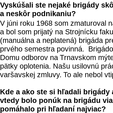
Vyskúšali ste nejaké brigády skô
a neskôr podnikaniu?
V júni roku 1968 som zmaturoval na
a bol som prijatý na Strojnícku fak
(manuálna a neplatená) brigáda p
prvého semestra povinná. Brigádo
Domu odborov na Trnavskom mýte v
pätky oplotenia. Našu usilovnú prá
varšavskej zmluvy. To ale nebol vti
Kde a ako ste si hľadali brigády
vtedy bolo ponúk na brigádu vi
pomáhalo pri hľadaní najviac?