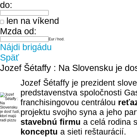
do:
len na víkend
Mzda od:
Eur / hod.
Nájdi brigádu
Späť
Jozef Šétaffy : Na Slovensku je dos
Jozef Šétaffy je prezident slov
predstavenstva spoločnosti Gas
franchisingovou centrálou
reťa
projektu svojho syna a jeho par
stavebnú firmu
a celá rodina 
konceptu
a sieti reštaurácií.