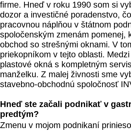
firme. Hneď v roku 1990 som si vy
dozor a investičné poradenstvo, č
pracovnou náplňou v štátnom podni
spoločenským zmenám pomenej, k 
obchod so strešnými oknami. V to
priekopníkom v tejto oblasti. Medz
plastové okná s kompletným servis
manželku. Z malej živnosti sme vy
stavebno-obchodnú spoločnosť I
Hneď ste začali podnikať v gast
predtým?
Zmenu v mojom podnikaní priniesol