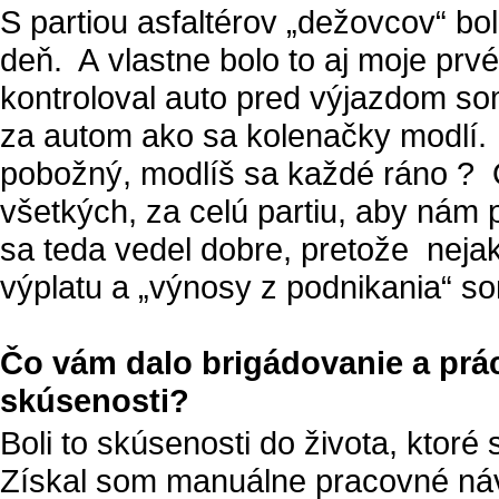
S partiou asfaltérov „dežovcov“ bo
deň. A vlastne bolo to aj moje prv
kontroloval auto pred výjazdom so
za autom ako sa kolenačky modlí. 
pobožný, modlíš sa každé ráno ? 
všetkých, za celú partiu, aby nám p
sa teda vedel dobre, pretože neja
výplatu a „výnosy z podnikania“ som
Čo vám dalo brigádovanie a prác
skúsenosti?
Boli to skúsenosti do života, ktoré 
Získal som manuálne pracovné náv