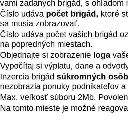
vami zadaných brigád, s ohľadom n
Číslo udáva
počet brigád,
ktoré s
sa musia zobrazovať.
Číslo udáva počet vašich brigád 
na popredných miestach.
Objednajte si zobrazenie
loga
vaše
Vypočítaj si výplatu, dane a odvod
Inzercia brigád
súkromných osô
nezobrazia ponuky podnikateľov a 
Max. veľkosť súboru 2Mb. Povolené t
Na tomto mieste je možné reagovať