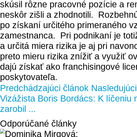
skúsil rôzne pracovné pozície a re
neskôr zišli a zhodnotili. Rozbehn
po získaní určitého primeraného vz
zamestnanca. Pri podnikaní je toti
a určitá miera rizika je aj pri na
preto mieru rizika znížiť a využiť 
dajú získať ako franchisingové lic
poskytovateľa.
Predchádzajúci článok
Nasledujúci
Vizážista Boris Bordács: K líčeniu m
zarobil ...
Odporúčané články