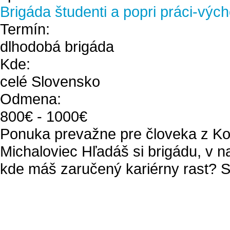
Brigáda študenti a popri práci-výc
Termín:
dlhodobá brigáda
Kde:
celé Slovensko
Odmena:
800
€ -
1000
€
Ponuka prevažne pre človeka z Ko
Michaloviec Hľadáš si brigádu, v n
kde máš zaručený kariérny rast? Si