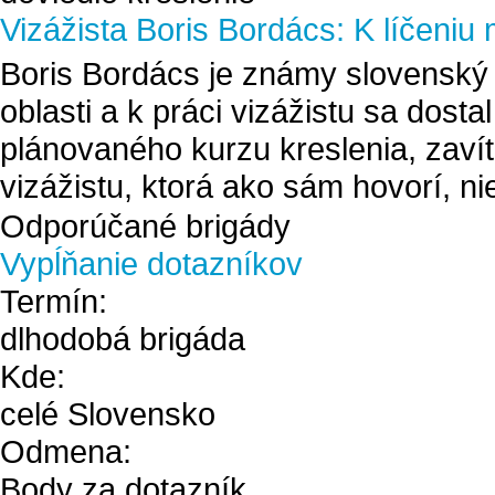
Vizážista Boris Bordács: K líčeniu
Boris Bordács je známy slovenský v
oblasti a k práci vizážistu sa dos
plánovaného kurzu kreslenia, zavít
vizážistu, ktorá ako sám hovorí, nie
Odporúčané brigády
Vypĺňanie dotazníkov
Termín:
dlhodobá brigáda
Kde:
celé Slovensko
Odmena:
Body za dotazník