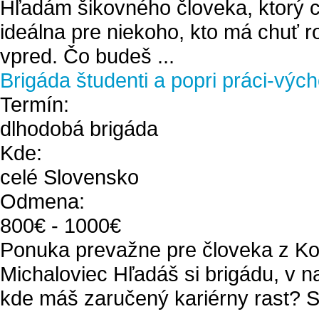
Hľadám šikovného človeka, ktorý ch
ideálna pre niekoho, kto má chuť r
vpred. Čo budeš ...
Brigáda študenti a popri práci-výc
Termín:
dlhodobá brigáda
Kde:
celé Slovensko
Odmena:
800
€ -
1000
€
Ponuka prevažne pre človeka z Ko
Michaloviec Hľadáš si brigádu, v n
kde máš zaručený kariérny rast? Si