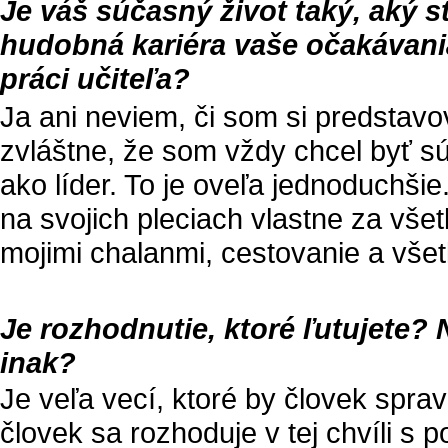
Je váš súčasný život taký, aký s
hudobná kariéra vaše očakávania
práci učiteľa?
Ja ani neviem, či som si predstavo
zvláštne, že som vždy chcel byť s
ako líder. To je oveľa jednoduchši
na svojich pleciach vlastne za všet
mojimi chalanmi, cestovanie a všetk
Je rozhodnutie, ktoré ľutujete? 
inak?
Je veľa vecí, ktoré by človek sprav
človek sa rozhoduje v tej chvíli 