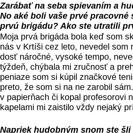
Zarábať na seba spievaním a hu
No aké boli vaše prvé pracovné
prvú brigádu? Ako ste utratili p
Moja prvá brigáda bola keď som sko
nás v Krtíši cez leto, nevedel som 
dosť náročné, vysoké tempo, neve
týždeň, chýbala mi zručnosť a preh
peniaze som si kúpil značkové ten
preto, že som si na ne zarobil sám
v papierňach či kopal profesorovi 
kapelami mi zaistilo vždy nejaký p
Napriek hudobným snom ste šli 