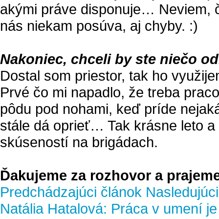
akými práve disponuje… Neviem, či
nás niekam posúva, aj chyby. :)
Nakoniec, chceli by ste niečo 
Dostal som priestor, tak ho využi
Prvé čo mi napadlo, že treba prac
pôdu pod nohami, keď príde nejaká 
stále dá oprieť… Tak krásne leto 
skúseností na brigádach.
Ďakujeme za rozhovor a prajeme
Predchádzajúci článok
Nasledujúci
Natália Hatalová: Práca v umení je 