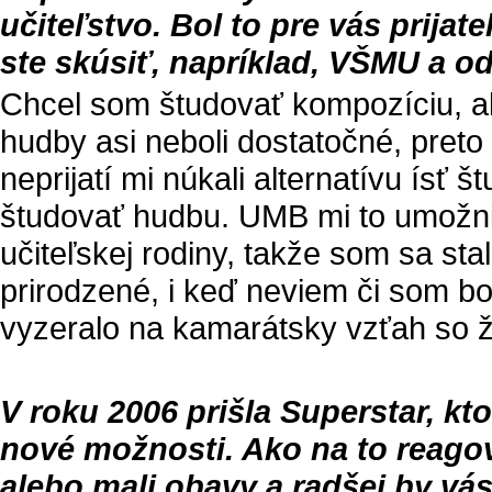
učiteľstvo. Bol to pre vás prijat
ste skúsiť, napríklad, VŠMU a 
Chcel som študovať kompozíciu, a
hudby asi neboli dostatočné, preto
neprijatí mi núkali alternatívu ísť 
študovať hudbu. UMB mi to umožnil
učiteľskej rodiny, takže som sa st
prirodzené, i keď neviem či som b
vyzeralo na kamarátsky vzťah so ž
V roku 2006 prišla Superstar, ktor
nové možnosti. Ako na to reago
alebo mali obavy a radšej by v