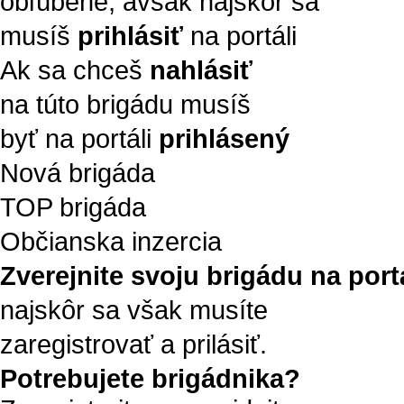
obľúbené, avšak najskôr sa
musíš
prihlásiť
na portáli
Ak sa chceš
nahlásiť
na túto brigádu musíš
byť na portáli
prihlásený
Nová brigáda
TOP brigáda
Občianska inzercia
Zverejnite svoju brigádu na portá
najskôr sa však musíte
zaregistrovať a prilásiť.
Potrebujete brigádnika?