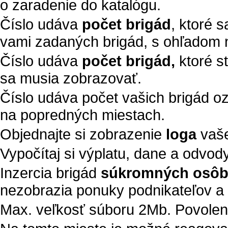
o zaradenie do katalógu.
Číslo udáva
počet brigád
, ktoré 
vami zadaných brigád, s ohľadom n
Číslo udáva
počet brigád,
ktoré s
sa musia zobrazovať.
Číslo udáva počet vašich brigád 
na popredných miestach.
Objednajte si zobrazenie
loga
vaše
Vypočítaj si výplatu, dane a odvod
Inzercia brigád
súkromných osô
nezobrazia ponuky podnikateľov a 
Max. veľkosť súboru 2Mb. Povolené t