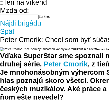
len na víkend
Mzda od:
Eur / hod.
Nájdi brigádu
Späť
Peter Cmorik: Chcel som byť súčas
Nevzali ť
Vďaka SuperStar sme spoznali m
druhej série,
Peter Cmorik
, z ti
Je mnohonásobným výhercom Slá
hlas poznajú skoro všetci. Okre
českých muzikálov. Aké
práce a
ňom ešte nevedel?