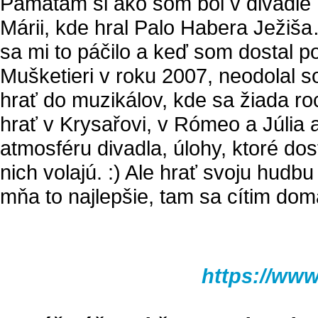
Pamätám si ako som bol v divadle
Márii, kde hral Palo Habera Ježiša
sa mi to páčilo a keď som dostal 
Mušketieri v roku 2007, neodolal 
hrať do muzikálov, kde sa žiada ro
hrať v Krysařovi, v Rómeo a Júlia 
atmosféru divadla, úlohy, ktoré do
nich volajú. :) Ale hrať svoju hud
mňa to najlepšie, tam sa cítim dom
https://ww