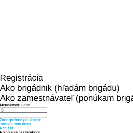
Registrácia
Ako brigádnik (hľadám brigádu)
Ako zamestnávateľ (ponúkam brig
Meno/email:
Heslo:
Zabezpečené prihlásenie
Zabudol som heslo
Prihlásiť
Prepojenie cez facebook