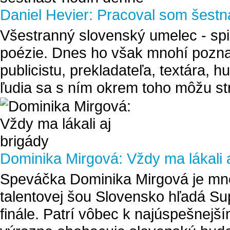
Daniel Hevier: Pracoval som šest
Všestranný slovenský umelec - spi
poézie. Dnes ho však mnohí poznajú
publicistu, prekladateľa, textára, 
ľudia sa s ním okrem toho môžu stre
Dominika Mirgová: Vždy ma lákali a
Speváčka Dominika Mirgová je mn
talentovej šou Slovensko hľadá Sup
finále. Patrí vôbec k najúspešnejš