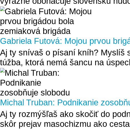
výrazne obohacuje slovenskú hudob
Gabriela Futová: Mojou prvou brig
Aj ty snívaš o písaní kníh? Myslíš s
túžba, ktorá nemá šancu na úspech
Michal Truban: Podnikanie zosobň
Aj ty rozmýšľaš ako skočiť do podn
skôr prejav masochizmu ako cesta