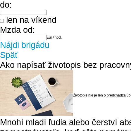
do:
len na víkend
Mzda od:
Eur / hod.
Nájdi brigádu
Späť
Ako napísať životopis bez pracovn
Životopis nie je len o predchádzajúc
Mnohí mladí ľudia alebo čerství abs