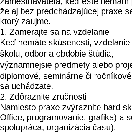
zamestnávateľa, keď ešte nemám 
že aj bez predchádzajúcej praxe sa
ktorý zaujme.
1. Zamerajte sa na vzdelanie
Keď nemáte skúsenosti, vzdelanie 
školu, odbor a obdobie štúdia,
významnejšie predmety alebo proje
diplomové, seminárne či ročníkové 
sa uchádzate.
2. Zdôraznite zručnosti
Namiesto praxe zvýraznite
hard ski
Office, programovanie, grafika) a
s
spolupráca, organizácia času).