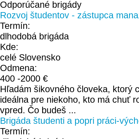
Odporúčané brigády
Rozvoj študentov - zástupca mana
Termín:
dlhodobá brigáda
Kde:
celé Slovensko
Odmena:
400
-
2000
€
Hľadám šikovného človeka, ktorý ch
ideálna pre niekoho, kto má chuť r
vpred. Čo budeš ...
Brigáda študenti a popri práci-výc
Termín: