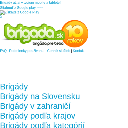
Brigády už aj v tvojom mobile a tablete!
Stiahnuť z Google play >>>
X
FAQ
|
Podmienky používania
|
Cenník služieb
|
Kontakt
Brigády
Brigády na Slovensku
Brigády v zahraničí
Brigády podľa krajov
Brigády podľa kategórií