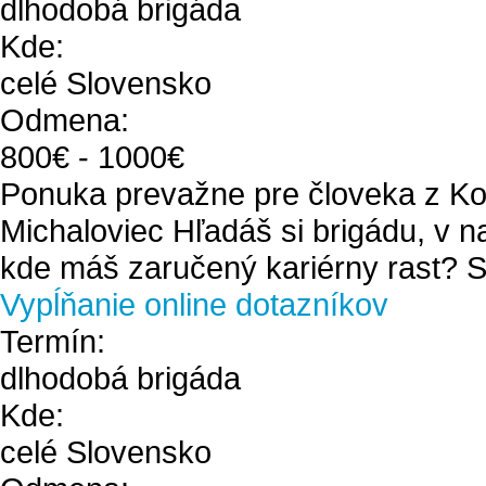
dlhodobá brigáda
Kde:
celé Slovensko
Odmena:
800
€ -
1000
€
Ponuka prevažne pre človeka z Ko
Michaloviec Hľadáš si brigádu, v n
kde máš zaručený kariérny rast? Si
Vypĺňanie online dotazníkov
Termín:
dlhodobá brigáda
Kde:
celé Slovensko