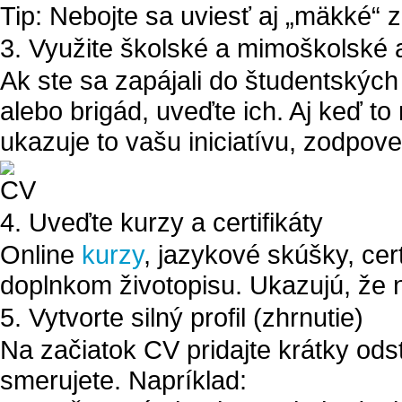
Tip: Nebojte sa uviesť aj „mäkké“ 
3. Využite školské a mimoškolské a
Ak ste sa zapájali do študentských 
alebo brigád, uveďte ich. Aj keď t
ukazuje to vašu iniciatívu, zodpov
4. Uveďte kurzy a certifikáty
Online
kurzy
, jazykové skúšky, cert
doplnkom životopisu. Ukazujú, že 
5. Vytvorte silný profil (zhrnutie)
Na začiatok CV pridajte krátky od
smerujete
. Napríklad: