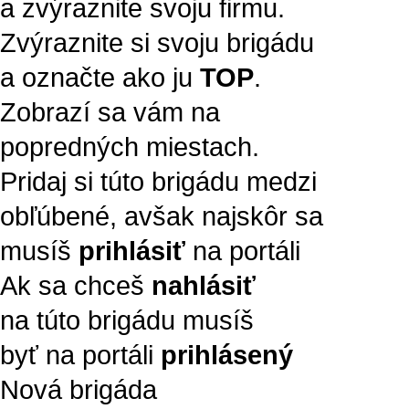
a zvýraznite svoju firmu.
Zvýraznite si svoju brigádu
a označte ako ju
TOP
.
Zobrazí sa vám na
popredných miestach.
Pridaj si túto brigádu medzi
obľúbené, avšak najskôr sa
musíš
prihlásiť
na portáli
Ak sa chceš
nahlásiť
na túto brigádu musíš
byť na portáli
prihlásený
Nová brigáda