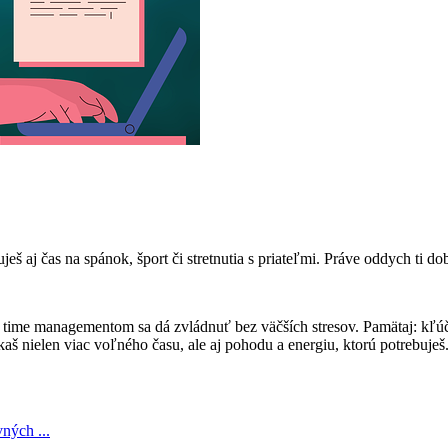
š aj čas na spánok, šport či stretnutia s priateľmi. Práve oddych ti dob
time managementom sa dá zvládnuť bez väčších stresov. Pamätaj: kľúčo
 nielen viac voľného času, ale aj pohodu a energiu, ktorú potrebuješ
ných ...