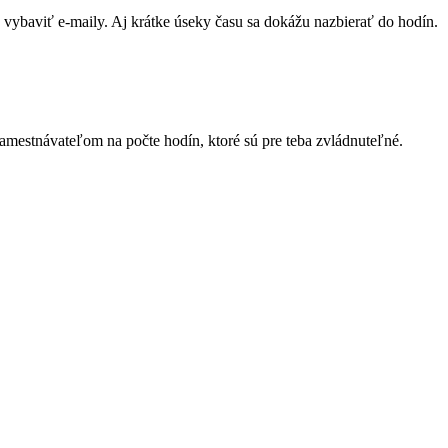
vybaviť e-maily. Aj krátke úseky času sa dokážu nazbierať do hodín.
zamestnávateľom na počte hodín, ktoré sú pre teba zvládnuteľné.