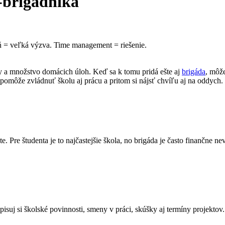
-brigádnika
ň = veľká výzva. Time management = riešenie.
ky a množstvo domácich úloh. Keď sa k tomu pridá ešte aj
brigáda
, môže
 pomôže zvládnuť školu aj prácu a pritom si nájsť chvíľu aj na oddych.
 Pre študenta je to najčastejšie škola, no brigáda je často finančne ne
Zapisuj si školské povinnosti, smeny v práci, skúšky aj termíny projekt