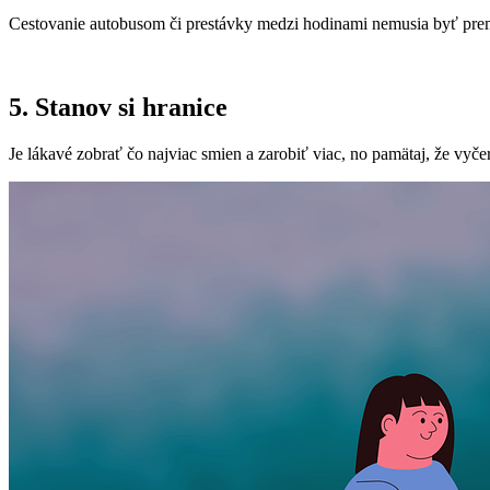
Cestovanie autobusom či prestávky medzi hodinami nemusia byť premá
5. Stanov si hranice
Je lákavé zobrať čo najviac smien a zarobiť viac, no pamätaj, že vyč