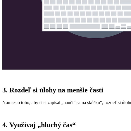
3. Rozdeľ si úlohy na menšie časti
Namiesto toho, aby si si zapísal „naučiť sa na skúšku“, rozdeľ si úlo
4. Využívaj „hluchý čas“