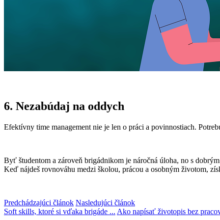
6. Nezabúdaj na oddych
Efektívny time management nie je len o práci a povinnostiach. Potrebuje
Byť študentom a zároveň brigádnikom je náročná úloha, no s dobrým 
Keď nájdeš rovnováhu medzi školou, prácou a osobným životom, získaš
Predchádzajúci článok
Nasledujúci článok
Soft skills, ktoré si vďaka brigáde ...
Ako napísať životopis bez pracov