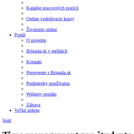
Katalóg pracovných pozícií
Online vzdelávacie kurzy
Životopis online
Portál
O projekte
Brigada.sk v médiách
Kontakt
Prepojenie s Brigada.sk
Podmienky používania
Widgety portálu
Zábava
Veľká anketa
Späť