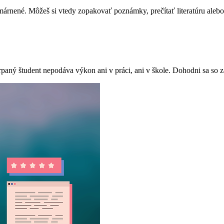
rnené. Môžeš si vtedy zopakovať poznámky, prečítať literatúru alebo 
erpaný študent nepodáva výkon ani v práci, ani v škole. Dohodni sa so 