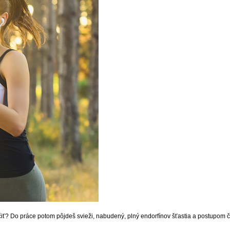
cvičiť? Do práce potom pôjdeš svieži, nabudený, plný endorfínov šťastia a postupom 