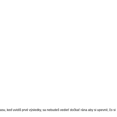
času, keď uvidíš prvé výsledky, sa nebudeš vedieť dočkať rána aby si upevnil, čo si