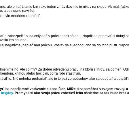
áno, ale prijať čítanie kníh ako jeden z návykov nie je nikdy na škodu. Ak máš ťažk
iac a postupne navyšuj.
. Ticho vie mnohému pomôcť.
ať a zabezpečiť si na celý deň v práci dobrú náladu. Napríklad pripraviť si dobrý sn
visia len na tebe.
aj negatívne, neplač nad prácou. Postav sa a jednoducho sa do toho pusti. Napokon 
odmeníme ho. Ale čo my? Za dobre odvedenú prácu, na ktorú si hrdý, sa odmeň. Od
kendom, knihou alebo hocičím, čo ťa robí šťastným.
sláviť to. Nič netreba preháňať, ale je to tiež zo spôsobov, ako sa odpútať a potešiť
yť iba nepríjemné vstávanie a kopa úloh. Môže ti napomáhať v tvojom rozvoji a t
 brigády
.
Premysli si ako svoju prácu zoberieš lebo následne ťa tak bude brať a