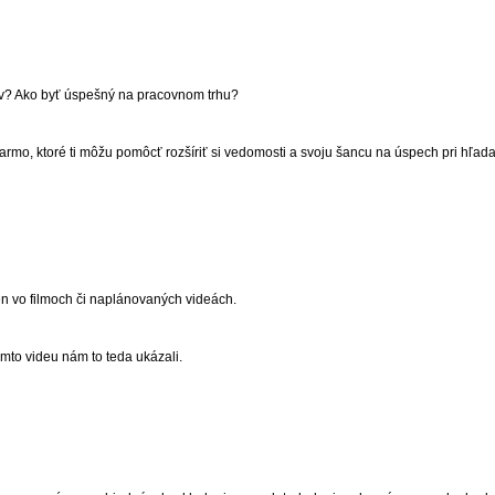
ov? Ako byť úspešný na pracovnom trhu?
rmo, ktoré ti môžu pomôcť rozšíriť si vedomosti a svoju šancu na úspech pri hľada
n vo filmoch či naplánovaných videách.
tomto videu nám to teda ukázali.