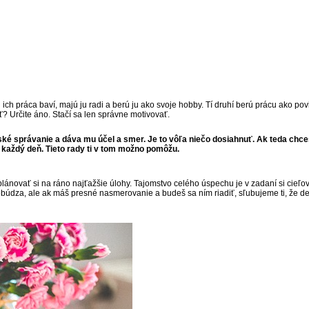
ch ich práca baví, majú ju radi a berú ju ako svoje hobby. Tí druhí berú prácu ako po
? Určite áno. Stačí sa len správne motivovať.
 ľudské správanie a dáva mu účel a smer. Je to vôľa niečo dosiahnuť. Ak teda 
 každý deň. Tieto rady ti v tom možno pomôžu.
ovať si na ráno najťažšie úlohy. Tajomstvo celého úspechu je v zadaní si cieľov. A
búdza, ale ak máš presné nasmerovanie a budeš sa ním riadiť, sľubujeme ti, že deň