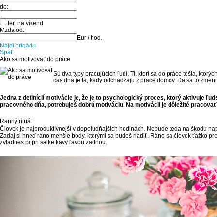
do:
len na víkend
Mzda od:
Eur / hod.
Nájdi brigádu
Späť
Ako sa motivovať do práce
Sú dva typy pracujúcich ľudí. Tí, ktorí sa do práce tešia, ktorý
čas dňa je tá, kedy odchádzajú z práce domov. Dá sa to zmeniť
Jedna z definícií motivácie je, že je to psychologický proces, ktorý aktivuje
pracovného dňa, potrebuješ dobrú motiváciu. Na motivácii je dôležité pracovať
Ranný rituál
Človek je najproduktívnejší v dopoludňajších hodinách. Nebude teda na škodu naplán
Zadaj si hneď ráno menšie body, ktorými sa budeš riadiť. Ráno sa človek ťažko pre
zvládneš popri šálke kávy ľavou zadnou.