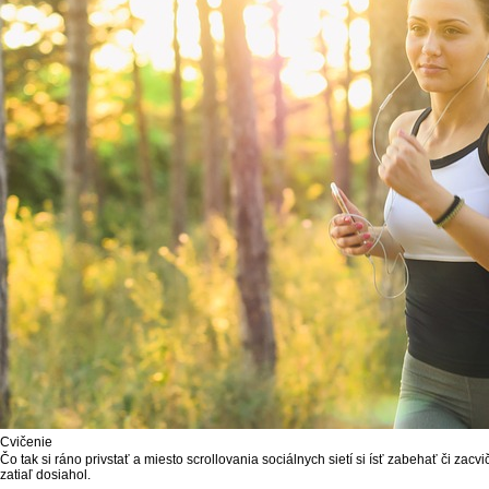
Cvičenie
Čo tak si ráno privstať a miesto scrollovania sociálnych sietí si ísť zabehať či za
zatiaľ dosiahol.