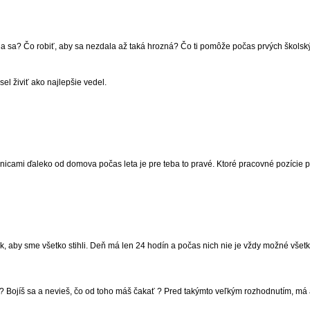
enia sa? Čo robiť, aby sa nezdala až taká hrozná? Čo ti pomôže počas prvých školsk
el živiť ako najlepšie vedel.
hranicami ďaleko od domova počas leta je pre teba to pravé. Ktoré pracovné pozíci
 tak, aby sme všetko stihli. Deň má len 24 hodín a počas nich nie je vždy možné všet
 ? Bojíš sa a nevieš, čo od toho máš čakať ? Pred takýmto veľkým rozhodnutím, má as