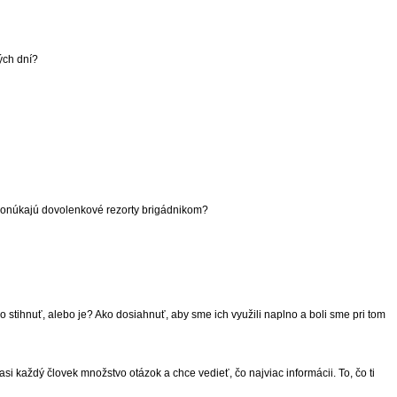
ých dní?
e ponúkajú dovolenkové rezorty brigádnikom?
ko stihnuť, alebo je? Ako dosiahnuť, aby sme ich využili naplno a boli sme pri tom
i každý človek množstvo otázok a chce vedieť, čo najviac informácii. To, čo ti