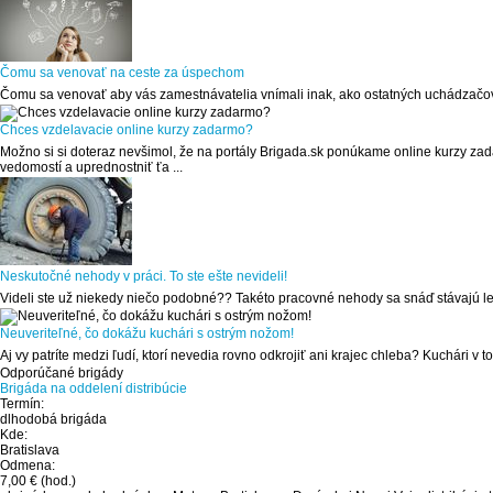
Čomu sa venovať na ceste za úspechom
Čomu sa venovať aby vás zamestnávatelia vnímali inak, ako ostatných uchádzač
Chces vzdelavacie online kurzy zadarmo?
Možno si si doteraz nevšimol, že na portály Brigada.sk ponúkame online kurzy zada
vedomostí a uprednostniť ťa ...
Neskutočné nehody v práci. To ste ešte nevideli!
Videli ste už niekedy niečo podobné?? Takéto pracovné nehody sa snáď stávajú le
Neuveriteľné, čo dokážu kuchári s ostrým nožom!
Aj vy patríte medzi ľudí, ktorí nevedia rovno odkrojiť ani krajec chleba? Kuchári v 
Odporúčané brigády
Brigáda na oddelení distribúcie
Termín:
dlhodobá brigáda
Kde:
Bratislava
Odmena:
7,00 €
(hod.)