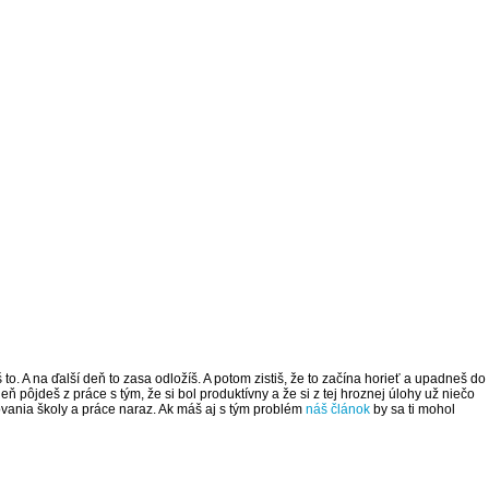
š to. A na ďalší deň to zasa odložíš. A potom zistiš, že to začína horieť a upadneš do
pôjdeš z práce s tým, že si bol produktívny a že si z tej hroznej úlohy už niečo
ovania školy a práce naraz. Ak máš aj s tým problém
náš článok
by sa ti mohol