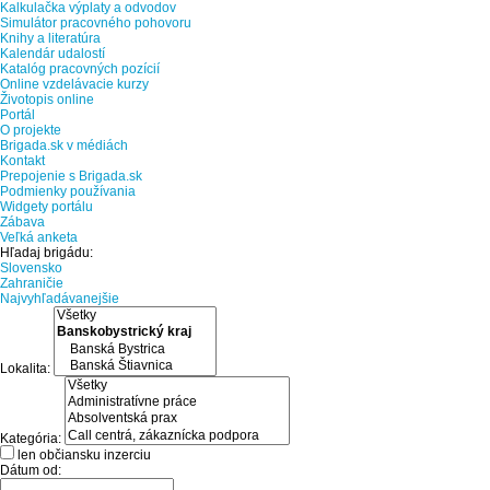
Kalkulačka výplaty a odvodov
Simulátor pracovného pohovoru
Knihy a literatúra
Kalendár udalostí
Katalóg pracovných pozícií
Online vzdelávacie kurzy
Životopis online
Portál
O projekte
Brigada.sk v médiách
Kontakt
Prepojenie s Brigada.sk
Podmienky používania
Widgety portálu
Zábava
Veľká anketa
Hľadaj brigádu:
Slovensko
Zahraničie
Najvyhľadávanejšie
Lokalita:
Kategória:
len občiansku inzerciu
Dátum od: