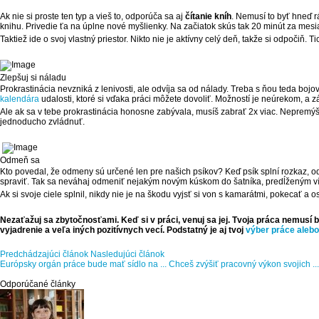
Ak nie si proste ten typ a vieš to, odporúča sa aj
čítanie kníh
. Nemusí to byť hneď r
knihu. Privedie ťa na úplne nové myšlienky. Na začiatok skús tak 20 minút za mes
Taktiež ide o svoj vlastný priestor. Nikto nie je aktívny celý deň, takže si odpočiň
Zlepšuj si náladu
Prokrastinácia nevzniká z lenivosti, ale odvíja sa od nálady. Treba s ňou teda bojov
kalendára
udalosti, ktoré si vďaka práci môžete dovoliť. Možností je neúrekom, a zá
Ale ak sa v tebe prokrastinácia honosne zabývala, musíš zabrať 2x viac. Nepremýšľ
jednoducho zvládnuť.
Odmeň sa
Kto povedal, že odmeny sú určené len pre našich psíkov? Keď psík splní rozkaz, 
spraviť. Tak sa neváhaj odmeniť nejakým novým kúskom do šatníka, predĺženým ví
Ak si svoje ciele splnil, nikdy nie je na škodu vyjsť si von s kamarátmi, pokecať a o
Nezaťažuj sa zbytočnosťami. Keď si v práci, venuj sa jej. Tvoja práca nemusí b
vyjadrenie a veľa iných pozitívnych vecí. Podstatný je aj tvoj
výber práce alebo
Predchádzajúci článok
Nasledujúci článok
Európsky orgán práce bude mať sídlo na ...
Chceš zvýšiť pracovný výkon svojich ...
Odporúčané články