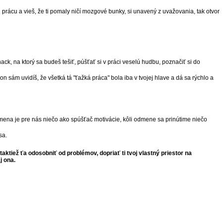
ú prácu a vieš, že ti pomaly ničí mozgové bunky, si unavený z uvažovania, tak otvor
ack, na ktorý sa budeš tešiť, púšťať si v práci veselú hudbu, poznačiť si do
sám uvidíš, že všetká tá "ťažká práca" bola iba v tvojej hlave a dá sa rýchlo a
mena je pre nás niečo ako spúšťač motivácie, kôli odmene sa prinútime niečo
 sa.
aktiež ťa odosobniť od problémov, dopriať ti tvoj vlastný priestor na
j ona.