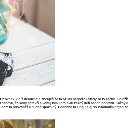
čiť z okna? Vidíš deadline a zisťuješ že to až tak nehorí? A vtedy sa to začne. Odloží
 osnovu, čo kedy spravíš a venuj tomu projektu každý deň aspoň hodinku. Každý deň 
adlinom to odovzdáš a budeš spokojný. Podobne to funguje aj so zvládaním organiz