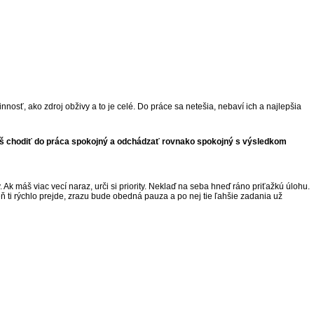
vinnosť, ako zdroj obživy a to je celé. Do práce sa netešia, nebaví ich a najlepšia
chceš chodiť do práca spokojný a odchádzať rovnako spokojný s výsledkom
k máš viac vecí naraz, urči si priority. Neklaď na seba hneď ráno priťažkú úlohu.
 ti rýchlo prejde, zrazu bude obedná pauza a po nej tie ľahšie zadania už