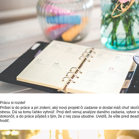
Prácu si rozdeľ
Prišiel si do práce a pri zistení, aký nový projekt či zadanie si dostal máš chuť sko
stresu. Dá sa tomu ľahko vyhnúť. Prvý deň venuj analýze daného zadania, vytvor si
dokončil, a do práce pôjdeš s tým, že z nej zasa ubudne. Uvidíš, že ešte pred de
hodiť.