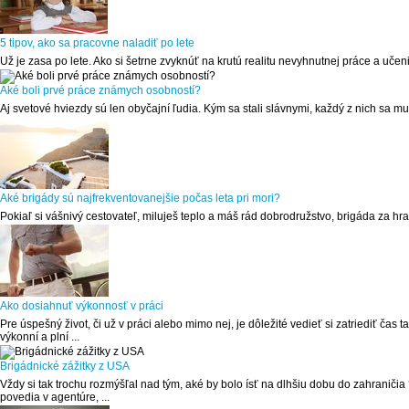
5 tipov, ako sa pracovne naladiť po lete
Už je zasa po lete. Ako si šetrne zvyknúť na krutú realitu nevyhnutnej práce a uč
Aké boli prvé práce známych osobností?
Aj svetové hviezdy sú len obyčajní ľudia. Kým sa stali slávnymi, každý z nich sa mus
Aké brigády sú najfrekventovanejšie počas leta pri mori?
Pokiaľ si vášnivý cestovateľ, miluješ teplo a máš rád dobrodružstvo, brigáda za 
Ako dosiahnuť výkonnosť v práci
Pre úspešný život, či už v práci alebo mimo nej, je dôležité vedieť si zatriediť čas
výkonní a plní ...
Brigádnické zážitky z USA
Vždy si tak trochu rozmýšľal nad tým, aké by bolo ísť na dlhšiu dobu do zahraničia
povedia v agentúre, ...