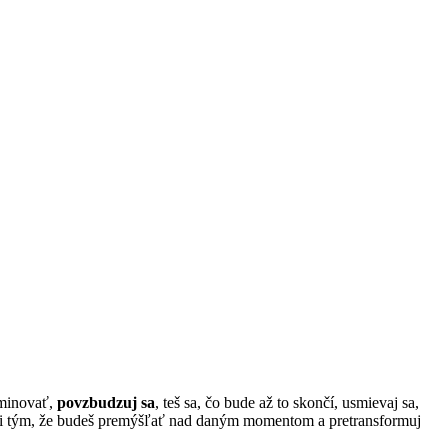
iminovať,
povzbudzuj sa
, teš sa, čo bude až to skončí, usmievaj sa,
vyhni tým, že budeš premýšľať nad daným momentom a pretransformuj