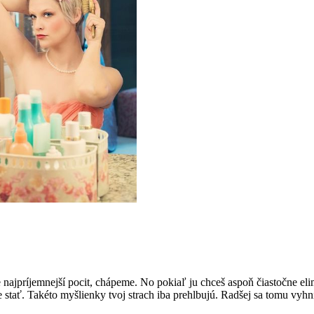
ve najpríjemnejší pocit, chápeme. No pokiaľ ju chceš aspoň čiastočne el
že stať. Takéto myšlienky tvoj strach iba prehlbujú. Radšej sa tomu 