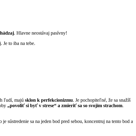
chádzaj
. Hlavne neostávaj pasívny!
 Je to iba na tebe.
ch ľudí, majú
sklon k perfekcionizmu
. Je pochopiteľné, že sa snažíš
koby
„povoliť si byť v strese“ a zmieriť sa so svojím strachom
.
 je sústredenie sa na jeden bod pred sebou, koncentruj na tento bod a