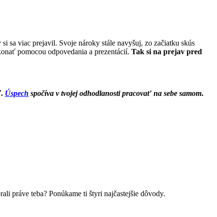
 sa viac prejavil. Svoje nároky stále navyšuj, zo začiatku skús
rekonať pomocou odpovedania a prezentácií.
Tak si na prejav pred
ť.
Úspech
spočíva v tvojej odhodlanosti pracovať na sebe samom
.
li práve teba? Ponúkame ti štyri najčastejšie dôvody.