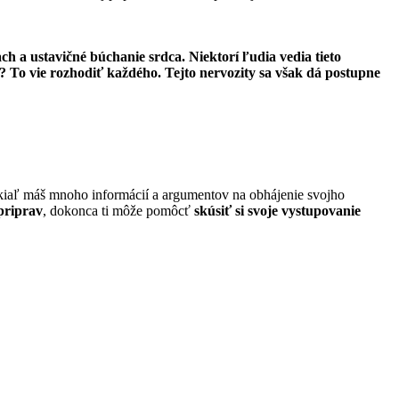
ch a ustavičné búchanie srdca. Niektorí ľudia vedia tieto
e? To vie rozhodiť každého. Tejto nervozity sa však dá postupne
kiaľ máš mnoho informácií a argumentov na obhájenie svojho
 priprav
, dokonca ti môže pomôcť
skúsiť si svoje vystupovanie