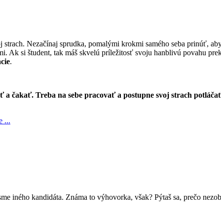
 strach. Nezačínaj sprudka, pomalými krokmi samého seba prinúť, aby si
i. Ak si študent, tak máš skvelú príležitosť svoju hanblivú povahu p
cie
.
ť a čakať. Treba na sebe pracovať a postupne svoj strach potláča
 ...
me iného kandidáta. Známa to výhovorka, však? Pýtaš sa, prečo nezobra