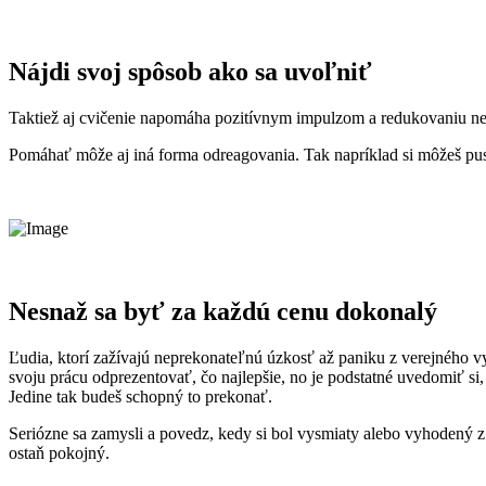
Nájdi svoj spôsob ako sa uvoľniť
Taktiež aj cvičenie napomáha pozitívnym impulzom a redukovaniu nep
Pomáhať môže aj iná forma odreagovania. Tak napríklad si môžeš pusti
Nesnaž sa byť za každú cenu dokonalý
Ľudia, ktorí zažívajú neprekonateľnú úzkosť až paniku z verejného v
svoju prácu odprezentovať, čo najlepšie, no je podstatné uvedomiť si
Jedine tak budeš schopný to prekonať.
Seriózne sa zamysli a povedz, kedy si bol vysmiaty alebo vyhodený 
ostaň pokojný.