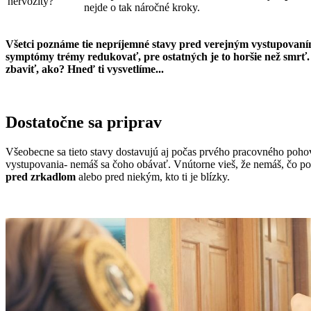
nejde o tak náročné kroky.
Všetci poznáme tie nepríjemné stavy pred verejným vystupovaním, 
symptómy trémy redukovať, pre ostatných je to horšie než smrť. 
zbaviť, ako? Hneď ti vysvetlíme...
Dostatočne sa priprav
Všeobecne sa tieto stavy dostavujú aj počas prvého pracovného poho
vystupovania- nemáš sa čoho obávať. Vnútorne vieš, že nemáš, čo pok
pred zrkadlom
alebo pred niekým, kto ti je blízky.