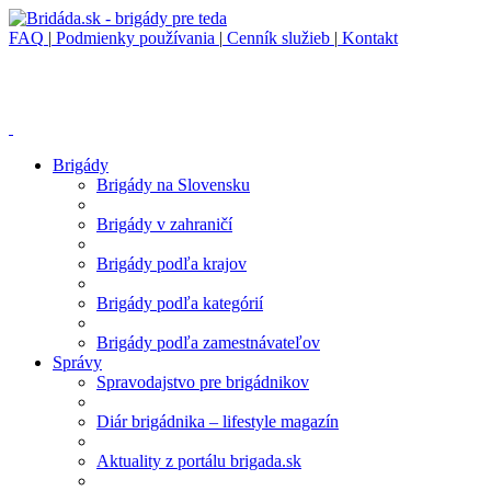
FAQ
|
Podmienky používania
|
Cenník služieb
|
Kontakt
Brigády
Brigády na Slovensku
Brigády v zahraničí
Brigády podľa krajov
Brigády podľa kategórií
Brigády podľa zamestnávateľov
Správy
Spravodajstvo pre brigádnikov
Diár brigádnika – lifestyle magazín
Aktuality z portálu brigada.sk