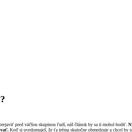
y?
prejaviť pred väčšou skupinou ľudí, náš článok by sa ti mohol hodiť.
N
ovať.
Keď si uvedomuješ, že ťa tréma skutočne obmedzuje a chcel by si sa