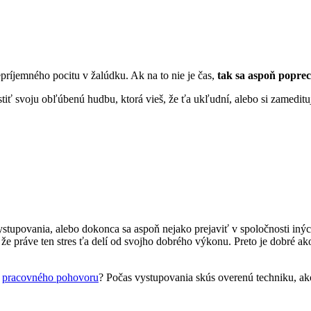
ríjemného pocitu v žalúdku. Ak na to nie je čas,
tak sa aspoň popre
ť svoju obľúbenú hudbu, ktorá vieš, že ťa ukľudní, alebo si zamedituj.
ystupovania, alebo dokonca sa aspoň nejako prejaviť v spoločnosti iný
, že práve ten stres ťa delí od svojho dobrého výkonu. Preto je dobré a
z
pracovného pohovoru
? Počas vystupovania skús overenú techniku, ako