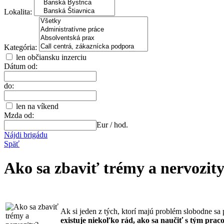
Lokalita:
Kategória:
len občiansku inzerciu
Dátum od:
do:
len na víkend
Mzda od:
Eur / hod.
Nájdi brigádu
Späť
Ako sa zbaviť trémy a nervozit
Ak si jeden z tých, ktorí majú problém slobodne sa 
existuje niekoľko rád, ako sa naučiť s tým prac