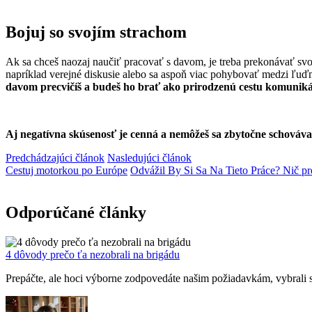
Bojuj so svojím strachom
Ak sa chceš naozaj naučiť pracovať s davom, je treba prekonávať svoj
napríklad verejné diskusie alebo sa aspoň viac pohybovať medzi ľuďm
davom precvičíš a budeš ho brať ako prirodzenú cestu komuniká
Aj negatívna skúsenosť je cenná a nemôžeš sa zbytočne schováva
Predchádzajúci článok
Nasledujúci článok
Cestuj motorkou po Európe
Odvážil By Si Sa Na Tieto Práce? Nič pre
Odporúčané články
4 dôvody prečo ťa nezobrali na brigádu
Prepáčte, ale hoci výborne zodpovedáte našim požiadavkám, vybrali s